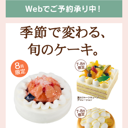
海外 Overseas shops
Indonesia
Singapore
Malaysia
Hong Kong
UAE
Thailand
Vietnam
Iは八ヶ岳や末広がりを意味す
おやつ時」という意味を込
た。雄大な八ヶ岳山麓の自
まれる、こだわりのスイー
ださい。