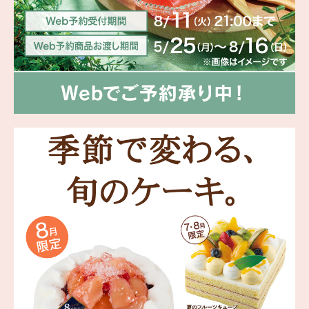
海外 Overseas shops
Indonesia
Singapore
Malaysia
Hong Kong
UAE
Thailand
Vietnam
Iは八ヶ岳や末広がりを意味す
おやつ時」という意味を込
た。雄大な八ヶ岳山麓の自
まれる、こだわりのスイー
ださい。