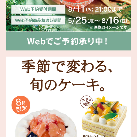
海外 Overseas shops
Indonesia
Singapore
Malaysia
Hong Kong
UAE
Thailand
Vietnam
Iは八ヶ岳や末広がりを意味す
おやつ時」という意味を込
た。雄大な八ヶ岳山麓の自
まれる、こだわりのスイー
ださい。