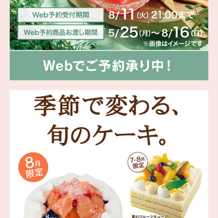
海外 Overseas shops
Indonesia
Singapore
Malaysia
Hong Kong
UAE
Thailand
Vietnam
Iは八ヶ岳や末広がりを意味す
おやつ時」という意味を込
た。雄大な八ヶ岳山麓の自
まれる、こだわりのスイー
ださい。