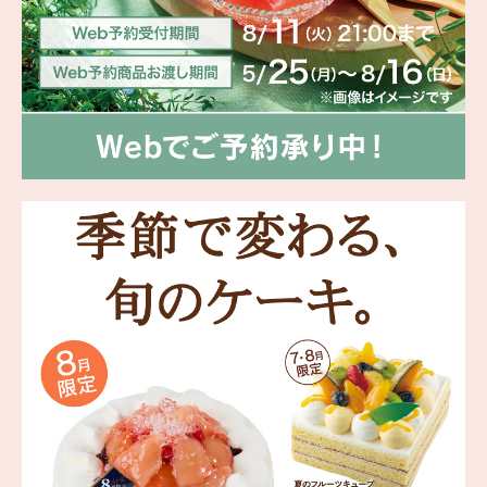
海外 Overseas shops
Indonesia
Singapore
Malaysia
Hong Kong
UAE
Thailand
Vietnam
Iは八ヶ岳や末広がりを意味す
おやつ時」という意味を込
た。雄大な八ヶ岳山麓の自
まれる、こだわりのスイー
ださい。