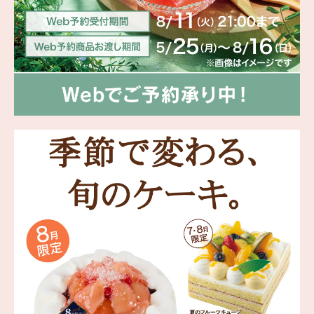
海外 Overseas shops
Indonesia
Singapore
Malaysia
Hong Kong
UAE
Thailand
Vietnam
Iは八ヶ岳や末広がりを意味す
おやつ時」という意味を込
た。雄大な八ヶ岳山麓の自
まれる、こだわりのスイー
ださい。