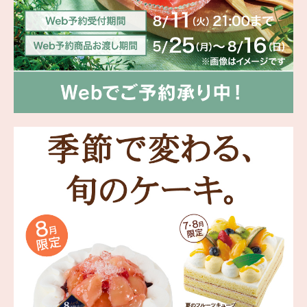
海外 Overseas shops
Indonesia
Singapore
Malaysia
Hong Kong
UAE
Thailand
Vietnam
Iは八ヶ岳や末広がりを意味す
おやつ時」という意味を込
た。雄大な八ヶ岳山麓の自
まれる、こだわりのスイー
ださい。