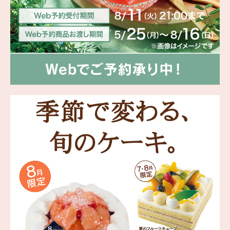
海外 Overseas shops
Indonesia
Singapore
Malaysia
Hong Kong
UAE
Thailand
Vietnam
Iは八ヶ岳や末広がりを意味す
おやつ時」という意味を込
た。雄大な八ヶ岳山麓の自
まれる、こだわりのスイー
ださい。