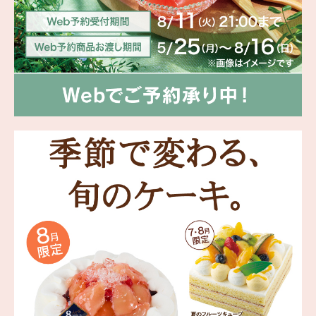
海外 Overseas shops
Indonesia
Singapore
Malaysia
Hong Kong
UAE
Thailand
Vietnam
Iは八ヶ岳や末広がりを意味す
おやつ時」という意味を込
た。雄大な八ヶ岳山麓の自
まれる、こだわりのスイー
ださい。