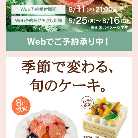
海外 Overseas shops
Indonesia
Singapore
Malaysia
Hong Kong
UAE
Thailand
Vietnam
Iは八ヶ岳や末広がりを意味す
おやつ時」という意味を込
た。雄大な八ヶ岳山麓の自
まれる、こだわりのスイー
ださい。