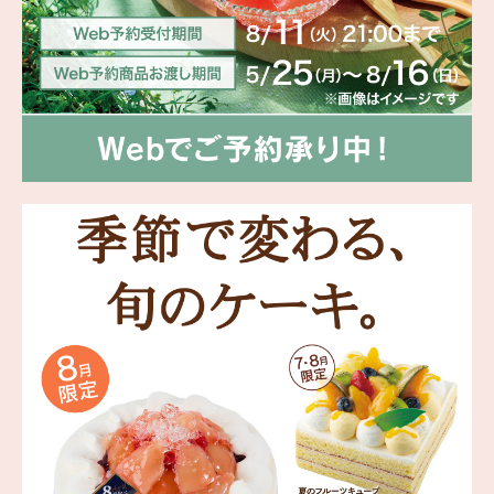
海外 Overseas shops
Indonesia
Singapore
Malaysia
Hong Kong
UAE
Thailand
Vietnam
Iは八ヶ岳や末広がりを意味す
おやつ時」という意味を込
た。雄大な八ヶ岳山麓の自
まれる、こだわりのスイー
ださい。