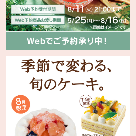
海外 Overseas shops
Indonesia
Singapore
Malaysia
Hong Kong
UAE
Thailand
Vietnam
Iは八ヶ岳や末広がりを意味す
おやつ時」という意味を込
た。雄大な八ヶ岳山麓の自
まれる、こだわりのスイー
ださい。