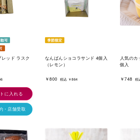
レッド ラスク
なんばんショコラサンド 4個入
人気のカ
（レモン）
個入
￥800
￥748
56
税込 ￥864
税込
トに入れる
予約・店舗受取