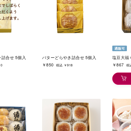
詰合せ 5個入
バターどらやき詰合せ 5個入
塩豆大福 
￥850
￥867
10
税込 ￥918
税込