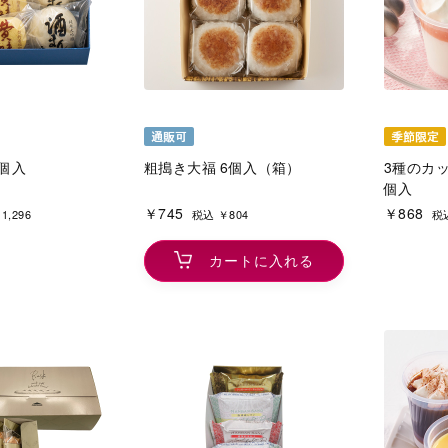
0個入
粗搗き大福 6個入（箱）
3種のカ
個入
￥745
￥868
1,296
税込 ￥804
税込
カートに入れる