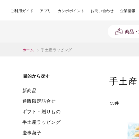
ご利用ガイド
アプリ
カシポポイント
お問い合わせ
企業情報
商品・
ホーム
>
手土産ラッピング
目的から探す
手土産
新商品
通販限定詰合せ
33件
ギフト・贈りもの
手土産ラッピング
慶事菓子