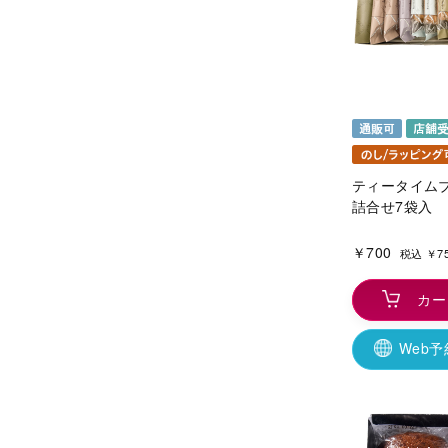
ティータイムブ
詰合せ7袋入
￥700
税込 ￥7
カー
Web