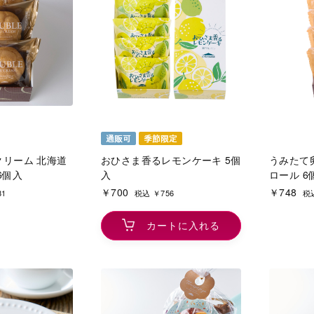
リーム 北海道
おひさま香るレモンケーキ 5個
うみたて
6個入
入
ロール 6
￥700
￥748
81
税込 ￥756
税込
カートに入れる