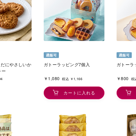
 からだにやさしいか
ガトーラッピング7個入
ガトーラ
キー
￥1,080
￥800
94
税込 ￥1,166
税込
カートに入れる