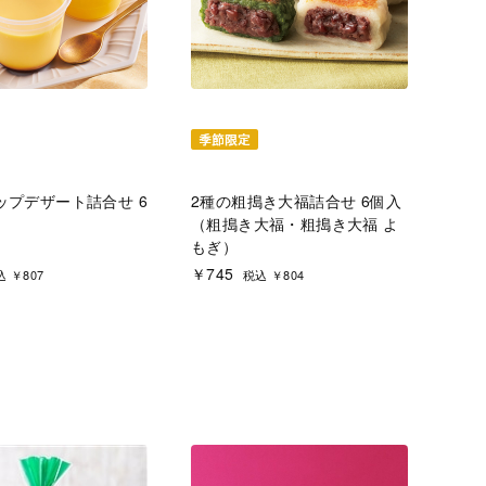
ップデザート詰合せ 6
2種の粗搗き大福詰合せ 6個入
（粗搗き大福・粗搗き大福 よ
もぎ）
￥745
 ￥807
税込 ￥804