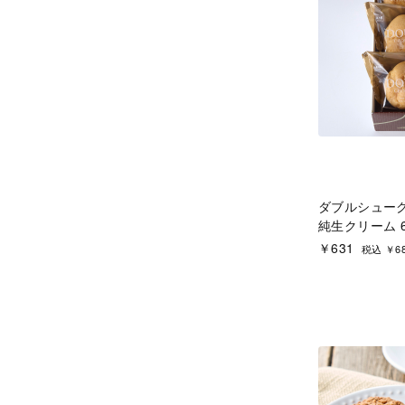
ダブルシューク
純生クリーム 
￥631
税込 ￥6