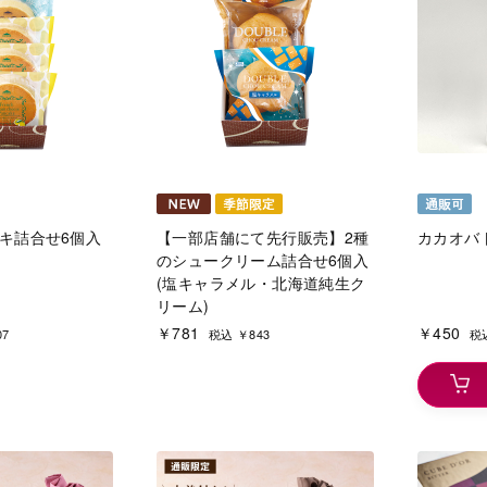
キ詰合せ6個入
【一部店舗にて先行販売】2種
カカオバト
のシュークリーム詰合せ6個入
(塩キャラメル・北海道純生ク
リーム)
￥781
￥450
07
税込 ￥843
税込