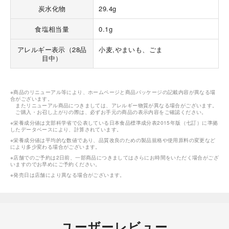
炭水化物
29.4g
食塩相当量
0.1g
アレルギー表示（28品
小麦,やまいも、ごま
目中）
※商品のリニューアル等により、ホームページと商品パッケージの記載内容が異なる場
合がございます。
またリニューアル商品につきましては、アレルギー物質が異なる場合がございます。
ご購入・お召し上がりの際は、必ずお手元の商品の表示内容をご確認ください。
※栄養成分値は文部科学省で公表している日本食品標準成分表2015年版（七訂）に準拠
したデータベースにより、計算されています。
※栄養成分値は平均的な数値であり、品質改良のための製品規格や使用原料の変更など
により多少変わる場合がございます。
※店舗でのご予約は2日前、一部商品につきましてはさらにお時間をいただく場合がござ
いますのでお早めにご予約ください。
※発売日は店舗により異なる場合がございます。
ユーザーレビュー