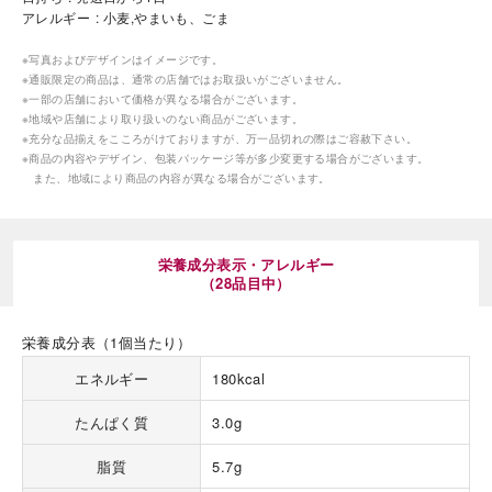
アレルギー
小麦,やまいも、ごま
※写真およびデザインはイメージです。
※通販限定の商品は、通常の店舗ではお取扱いがございません。
※一部の店舗において価格が異なる場合がございます。
※地域や店舗により取り扱いのない商品がございます。
※充分な品揃えをこころがけておりますが、万一品切れの際はご容赦下さい。
※商品の内容やデザイン、包装パッケージ等が多少変更する場合がございます。
海外 Overseas shops
また、地域により商品の内容が異なる場合がございます。
Indonesia
Singapore
Malaysia
Hong Kong
UAE
Thailand
栄養成分表示・アレルギー
（28品目中）
Vietnam
栄養成分表（1個当たり）
Iは八ヶ岳や末広がりを意味す
エネルギー
180kcal
おやつ時」という意味を込
た。雄大な八ヶ岳山麓の自
たんぱく質
3.0g
まれる、こだわりのスイー
ださい。
脂質
5.7g