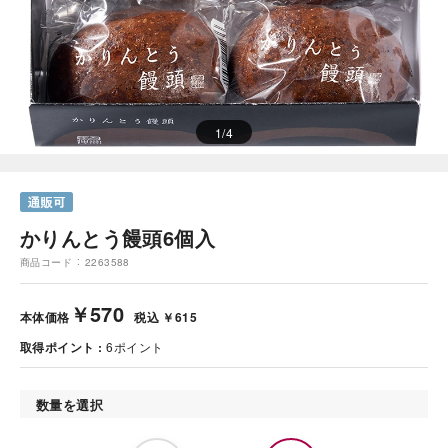
1
/
4
かりんとう饅頭6個入
商品コード
2263588
￥570
本体価格
税込 ￥615
取得ポイント
6
ポイント
数量を選択