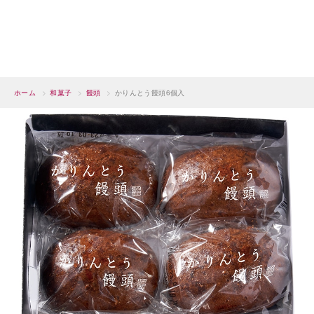
ホーム
>
和菓子
>
饅頭
>
かりんとう饅頭6個入