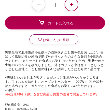
お気に入りに登録
黒糖生地で北海道産小豆使用の自家炊きこし餡を包み蒸し上げ、香
ばしく風味の良い米油で揚げたかりんとうのような饅頭を6個詰合
せました。 カリッとした食感をお楽しみいただくため、形状や餡と
生地のバランスを改良しました。外はカリッと中はさくっとしっと
りとした生地に、こし餡の味わいが調和したこだわりの１品です。
※美味しいお召し上がり方：日がたつと生地がやわらかくなりま
す。フィルムをはがし、オーブントースター（1000W）で1分30秒
ほど温めますと、カリッとした食感をお楽しみいただけます。
※6個入
※特定原材料（卵）を含む商品と共通の設備で製造しています｡
配送温度帯
冷蔵
日持ち
発送日から4日