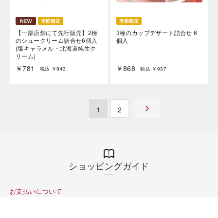
【一部店舗にて先行販売】2種
3種のカップデザート詰合せ 6
のシュークリーム詰合せ6個入
個入
(塩キャラメル・北海道純生ク
リーム)
￥781
￥868
税込 ￥843
税込 ￥937
1
2
ショッピングガイド
お支払いについて
クレジットカード、PayPay、代金引換、またはGMO後払いが可能です。
詳細
はこちら
をご確認ください。