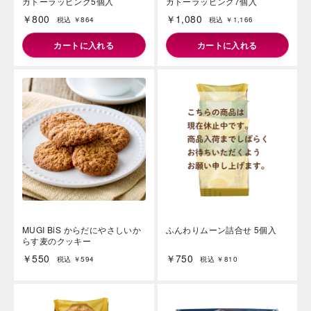
ガトーラッピング5個入
ガトーラッピング7個入
￥800
￥1,080
税込 ￥864
税込 ￥1,166
カートに入れる
カートに入れる
MUGI BiS からだにやさしいか
ふんわりムーン詰合せ 5個入
らす麦のクッキー
￥550
￥750
税込 ￥594
税込 ￥810