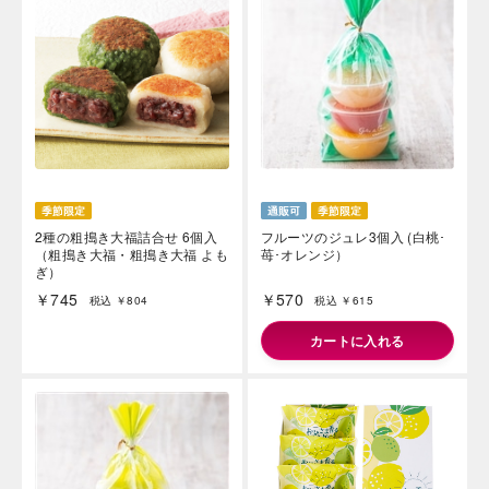
海外 Overseas shops
Indonesia
Singapore
Malaysia
Hong Kong
2種の粗搗き大福詰合せ 6個入
フルーツのジュレ3個入 (白桃･
（粗搗き大福・粗搗き大福 よも
苺･オレンジ）
UAE
Thailand
ぎ）
Vietnam
￥745
￥570
税込 ￥804
税込 ￥615
カートに入れる
Iは八ヶ岳や末広がりを意味す
おやつ時」という意味を込
た。雄大な八ヶ岳山麓の自
まれる、こだわりのスイー
ださい。