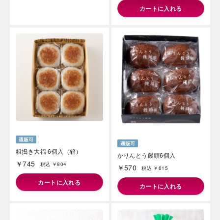
カートに入れる
粗搗き大福 6個入（箱）
かりんとう饅頭6個入
￥745
税込 ￥804
￥570
税込 ￥615
カートに入れる
カートに入れる