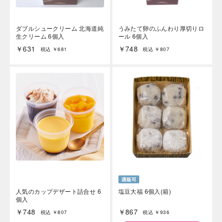
ダブルシュークリーム 北海道純
うみたて卵のふんわり厚切りロ
生クリーム 6個入
ール 6個入
￥631
￥748
税込 ￥681
税込 ￥807
人気のカップデザート詰合せ 6
塩豆大福 6個入(箱)
個入
￥748
￥867
税込 ￥807
税込 ￥936