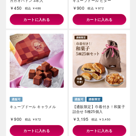
カカオバトン 3本入
キューブドール ビター
￥450
￥900
税込 ￥486
税込 ￥972
カートに入れる
カートに入れる
キューブドール キャラメル
【通販限定】巾着付き！和菓子
詰合せ 5種25個入
￥900
￥3,195
税込 ￥972
税込 ￥3,450
カートに入れる
カートに入れる