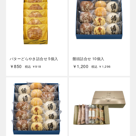
バターどらやき詰合せ 5個入
饅頭詰合せ 10個入
￥850
￥1,200
税込 ￥918
税込 ￥1,296