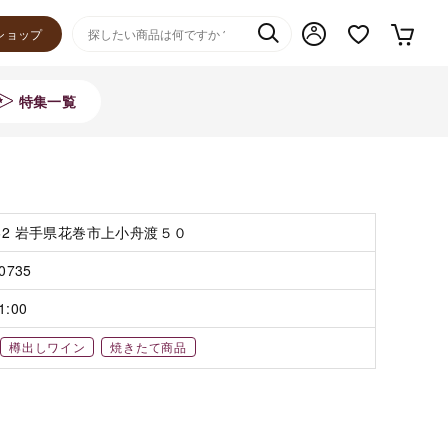
ショップ
特集一覧
062 岩手県花巻市上小舟渡５０
-0735
1:00
樽出しワイン
焼きたて商品