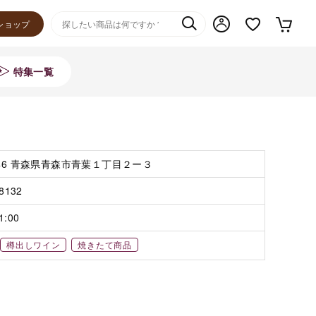
ショップ
特集一覧
846 青森県青森市青葉１丁目２ー３
-8132
1:00
樽出しワイン
焼きたて商品