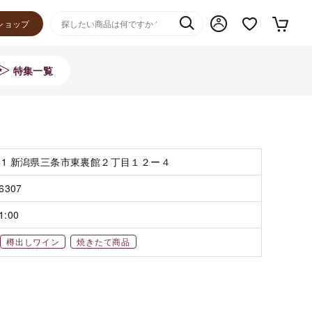
ショップ
特集一覧
081 新潟県三条市東裏館２丁目１２ー４
-6307
1:00
樽出しワイン
焼きたて商品