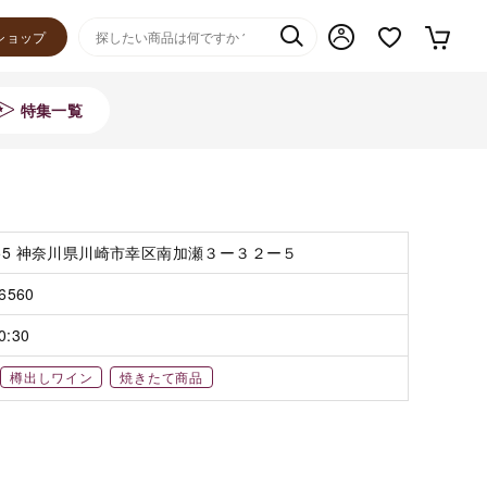
ショップ
特集一覧
055 神奈川県川崎市幸区南加瀬３ー３２ー５
-6560
0:30
樽出しワイン
焼きたて商品