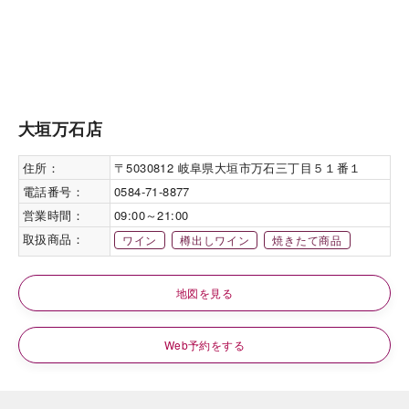
大垣万石店
住所：
〒5030812 岐阜県大垣市万石三丁目５１番１
電話番号：
0584-71-8877
営業時間：
09:00～21:00
取扱商品：
ワイン
樽出しワイン
焼きたて商品
地図を見る
Web予約をする