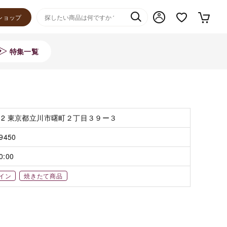
ショップ
特集一覧
012 東京都立川市曙町２丁目３９ー３
-9450
0:00
イン
焼きたて商品