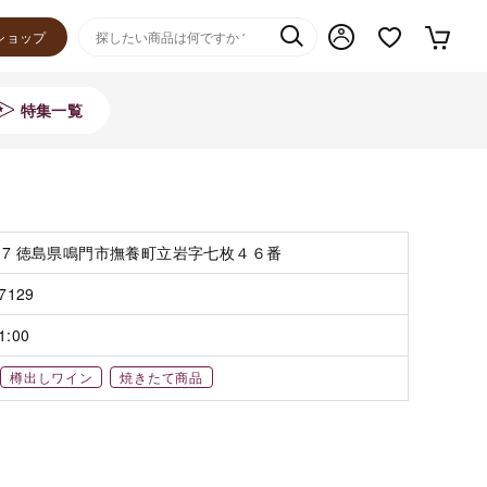
ショップ
特集一覧
017 徳島県鳴門市撫養町立岩字七枚４６番
-7129
1:00
樽出しワイン
焼きたて商品