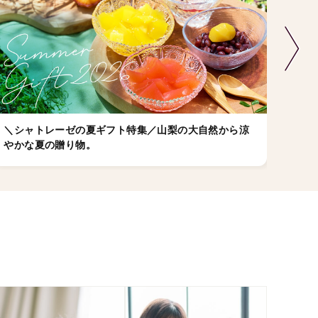
＼シャトレーゼの夏ギフト特集／山梨の大自然から涼
店舗
やかな夏の贈り物。
ゼの
ちら