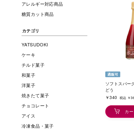
アレルギー対応商品
糖質カット商品
カテゴリ
YATSUDOKI
ケーキ
チルド菓子
和菓子
ソフトスパー
洋菓子
どう
焼きたて菓子
￥340
税込 ￥3
チョコレート
カー
アイス
冷凍食品・菓子