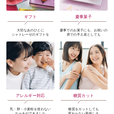
ギフト
慶事菓子
大切なあのひとに
慶事でのお菓子にも、お祝いの
シャトレーゼのギフトを
席での手土産としても
海外 Overseas shops
Indonesia
Singapore
Malaysia
Hong Kong
UAE
Thailand
Vietnam
Iは八ヶ岳や末広がりを意味す
おやつ時」という意味を込
た。雄大な八ヶ岳山麓の自
アレルギー対応
糖質カット
まれる、こだわりのスイー
ださい。
乳・卵・小麦粉を使わない
糖質をカットしても
ケーキができました
変わらない美味しさ