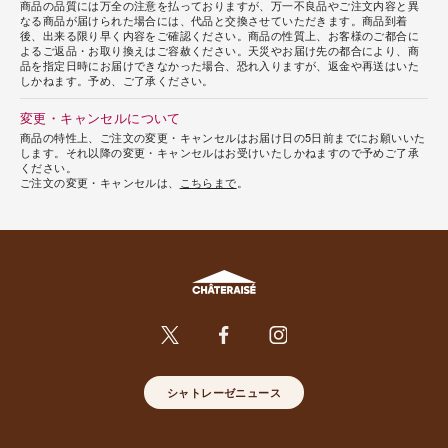
商品の品質には万全の注意を払っておりますが、万一不良品やご注文内容と異
なる商品が届けられた場合には、代品と交換させていただきます。商品到着
後、出来る限り早く内容をご確認ください。商品の性質上、お客様のご都合に
よるご返品・お取り換えはご容赦ください。天災やお届け先の都合により、商
品を指定日時にお届けできなかった場合、恐れ入りますが、返金や再送はいた
しかねます。予め、ご了承ください。
変更・キャンセルについて
商品の特性上、ご注文の変更・キャンセルはお届け日の5日前までにお願いいた
します。それ以降の変更・キャンセルはお受けいたしかねますので予めご了承
ください。
ご注文の変更・キャンセルは、
こちらまで
。
シャトレーゼニュース