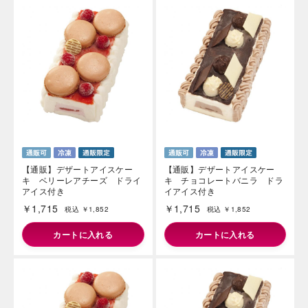
海外 Overseas shops
Indonesia
Singapore
Malaysia
Hong Kong
UAE
Thailand
【通販】デザートアイスケー
【通販】デザートアイスケー
キ ベリーレアチーズ ドライ
キ チョコレートバニラ ドラ
Vietnam
アイス付き
イアイス付き
￥1,715
￥1,715
税込 ￥1,852
税込 ￥1,852
Iは八ヶ岳や末広がりを意味す
カートに入れる
カートに入れる
おやつ時」という意味を込
た。雄大な八ヶ岳山麓の自
まれる、こだわりのスイー
ださい。