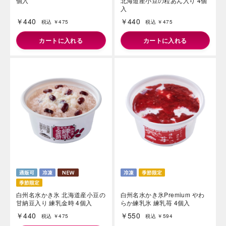
個入
北海道産小豆の粒あん入り 4個
入
￥440
￥440
税込 ￥475
税込 ￥475
カートに入れる
カートに入れる
白州名水かき氷 北海道産小豆の
白州名水かき氷Premium やわ
甘納豆入り 練乳金時 4個入
らか練乳氷 練乳苺 4個入
￥440
￥550
税込 ￥475
税込 ￥594