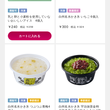
乳と卵と小麦粉を使用していな
白州名水かき氷 いちご 6個入
いおいしいアイス 4個入
￥240
￥300
税込 ￥259
税込 ￥324
カートに入れる
白州名水かき氷 つぶつぶ青梅4
白州名水かき氷 宇治抹茶金時