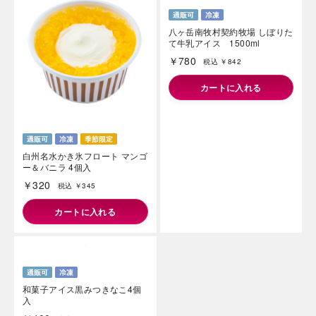
白州名水かき氷フロート マンゴ
八ヶ岳南牧村契約牧場 しぼりた
ー＆バニラ 4個入
て牛乳アイス 1500ml
￥320
￥780
税込 ￥345
税込 ￥842
カートに入れる
カートに入れる