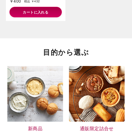
和菓子アイス黒みつきなこ4個
入
￥400
税込 ￥432
カートに入れる
目的から選ぶ