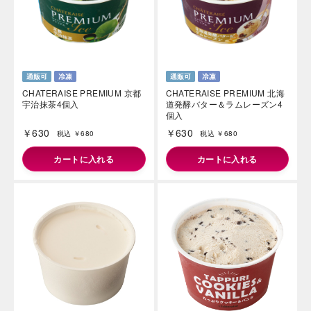
CHATERAISE PREMIUM 京都
CHATERAISE PREMIUM 北海
宇治抹茶4個入
道発酵バター＆ラムレーズン4
海外 Overseas shops
個入
Indonesia
Singapore
￥630
￥630
税込 ￥680
税込 ￥680
Malaysia
Hong Kong
カートに入れる
カートに入れる
UAE
Thailand
Vietnam
Iは八ヶ岳や末広がりを意味す
おやつ時」という意味を込
た。雄大な八ヶ岳山麓の自
まれる、こだわりのスイー
ださい。