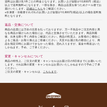
送料はお届け先1件ごとの料金となります。お買い上げ金額が10,800円（税込）
以上で送料無料※になります。一部を除き、商品は品質を保つためクール便でお
届けいたします。
詳細はこちら
をご確認ください。
※冷凍便・冷蔵便それぞれのお買い上げ金額が10,800円(税込)以上の場合送料無
料となります。
返品・交換について
商品の品質には万全の注意を払っておりますが、万一不良品やご注文内容と異
なる商品が届けられた場合には、代品と交換させていただきます。商品到着
後、出来る限り早く内容をご確認ください。商品の性質上、お客様のご都合に
よるご返品・お取り換えはご容赦ください。天災やお届け先の都合により、商
品を指定日時にお届けできなかった場合、恐れ入りますが、返金や再送はいた
しかねます。予め、ご了承ください。
変更・キャンセルについて
商品の特性上、ご注文の変更・キャンセルはお届け日の5日前までにお願いいた
します。それ以降の変更・キャンセルはお受けいたしかねますので予めご了承
ください。
ご注文の変更・キャンセルは、
こちらまで
。