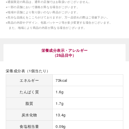
※通販限定の商品は、通常の店舗ではお取扱いがございません。
※一部の店舗において価格が異なる場合がございます。
※地域や店舗により取り扱いのない商品がございます。
※充分な品揃えをこころがけておりますが、万一品切れの際はご容赦下さい。
※商品の内容やデザイン、包装パッケージ等が多少変更する場合がございます。
また、地域により商品の内容が異なる場合がございます。
海外 Overseas shops
栄養成分表示・アレルギー
Indonesia
Singapore
（28品目中）
Malaysia
Hong Kong
UAE
Thailand
栄養成分表（1個当たり）
Vietnam
エネルギー
73kcal
たんぱく質
1.6g
Iは八ヶ岳や末広がりを意味す
おやつ時」という意味を込
脂質
1.7g
た。雄大な八ヶ岳山麓の自
まれる、こだわりのスイー
炭水化物
13.4g
ださい。
食塩相当量
0.09g