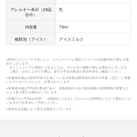
アレルギー表示（28品
乳
目中）
内容量
75ml
種類別（アイス）
アイスミルク
※商品のリニューアル等により、ホームページと商品パッケージの記載内容が異なる場
合がございます。
またリニューアル商品につきましては、アレルギー物質が異なる場合がございます。
ご購入・お召し上がりの際は、必ずお手元の商品の表示内容をご確認ください。
※栄養成分値は文部科学省で公表している日本食品標準成分表2015年版（七訂）に準拠
したデータベースにより、計算されています。
※栄養成分値は平均的な数値であり、品質改良のための製品規格や使用原料の変更など
により多少変わる場合がございます。
※店舗でのご予約は2日前、一部商品につきましてはさらにお時間をいただく場合がござ
いますのでお早めにご予約ください。
※発売日は店舗により異なる場合がございます。