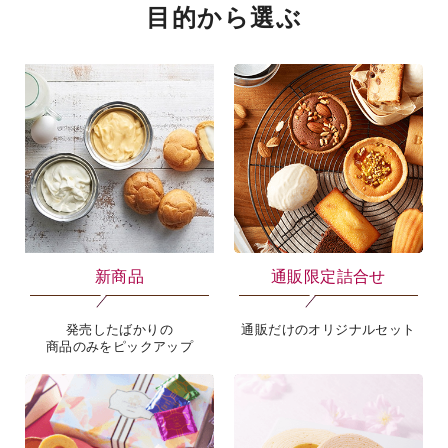
目的から選ぶ
海外 Overseas shops
Indonesia
Singapore
Malaysia
Hong Kong
UAE
Thailand
Vietnam
新商品
通販限定詰合せ
発売したばかりの
通販だけのオリジナルセット
Iは八ヶ岳や末広がりを意味す
商品のみをピックアップ
おやつ時」という意味を込
た。雄大な八ヶ岳山麓の自
まれる、こだわりのスイー
ださい。