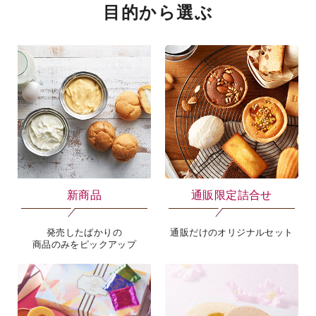
目的から選ぶ
海外 Overseas shops
Indonesia
Singapore
Malaysia
Hong Kong
UAE
Thailand
Vietnam
新商品
通販限定詰合せ
発売したばかりの
通販だけのオリジナルセット
Iは八ヶ岳や末広がりを意味す
商品のみをピックアップ
おやつ時」という意味を込
た。雄大な八ヶ岳山麓の自
まれる、こだわりのスイー
ださい。