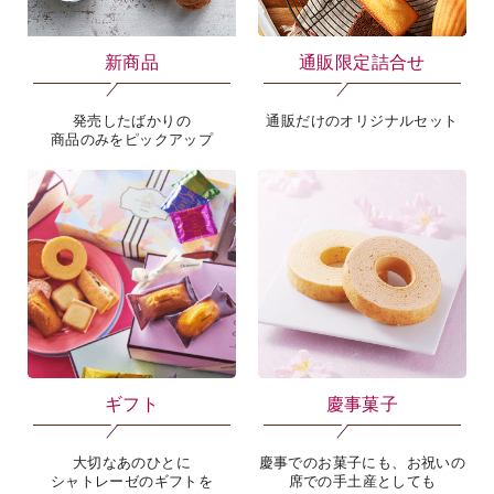
新商品
通販限定詰合せ
発売したばかりの
通販だけのオリジナルセット
商品のみをピックアップ
海外 Overseas shops
Indonesia
Singapore
Malaysia
Hong Kong
UAE
Thailand
Vietnam
Iは八ヶ岳や末広がりを意味す
おやつ時」という意味を込
ギフト
慶事菓子
た。雄大な八ヶ岳山麓の自
まれる、こだわりのスイー
ださい。
大切なあのひとに
慶事でのお菓子にも、お祝いの
シャトレーゼのギフトを
席での手土産としても