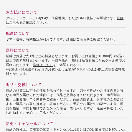
お支払いについて
クレジットカード、PayPay、代金引換、またはGMO後払いが可能です。
詳細
はこちら
をご確認ください。
配送について
ヤマト運輸、時間指定が利用できます。
詳細はこちら
をご確認ください。
送料について
送料はお届け先1件ごとの料金となります。お買い上げ金額が10,800円（税込）
以上で送料無料※になります。一部を除き、商品は品質を保つためクール便でお
届けいたします。
詳細はこちら
をご確認ください。
※冷凍便・冷蔵便それぞれのお買い上げ金額が10,800円(税込)以上の場合送料無
料となります。
返品・交換について
商品の品質には万全の注意を払っておりますが、万一不良品やご注文内容と異
なる商品が届けられた場合には、代品と交換させていただきます。商品到着
後、出来る限り早く内容をご確認ください。商品の性質上、お客様のご都合に
よるご返品・お取り換えはご容赦ください。天災やお届け先の都合により、商
品を指定日時にお届けできなかった場合、恐れ入りますが、返金や再送はいた
しかねます。予め、ご了承ください。
変更・キャンセルについて
商品の特性上、ご注文の変更・キャンセルはお届け日の5日前までにお願いいた