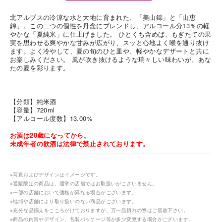
北アルプスの冷涼な水と大地に育まれた、「美山錦」と「山恵
錦」。この二つの個性を丹念にブレンドし、アルコール分13％の軽
やかな「夏純米」に仕上げました。 ひとくち含めば、もぎたての果
実を思わせる爽やかな甘みが広がり、スッと心地よく喉を通り抜け
ます。よく冷やして、夏の旬のひと皿や、軽やかなデザートと共に
お楽しみください。 風が吹き抜けるような瑞々しい味わいが、あな
たの夏を彩ります。
【分類】純米酒
【容量】720ml
【アルコール度数】13.00%
お酒は20歳になってから。
未成年者の飲酒は法律で禁止されております。
※写真およびデザインはイメージです。
※通販限定の商品は、通常の店舗ではお取扱いがございません。
※一部の店舗において価格が異なる場合がございます。
※地域や店舗により取り扱いのない商品がございます。
※充分な品揃えをこころがけておりますが、万一品切れの際はご容赦下さい。
※商品の内容やデザイン、包装パッケージ等が多少変更する場合がございます。