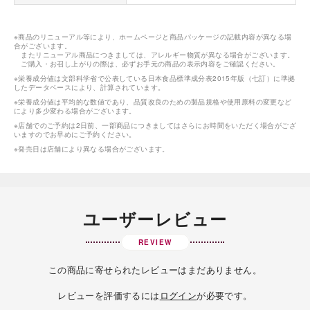
※商品のリニューアル等により、ホームページと商品パッケージの記載内容が異なる場
合がございます。
またリニューアル商品につきましては、アレルギー物質が異なる場合がございます。
ご購入・お召し上がりの際は、必ずお手元の商品の表示内容をご確認ください。
※栄養成分値は文部科学省で公表している日本食品標準成分表2015年版（七訂）に準拠
したデータベースにより、計算されています。
※栄養成分値は平均的な数値であり、品質改良のための製品規格や使用原料の変更など
により多少変わる場合がございます。
※店舗でのご予約は2日前、一部商品につきましてはさらにお時間をいただく場合がござ
いますのでお早めにご予約ください。
※発売日は店舗により異なる場合がございます。
ユーザーレビュー
REVIEW
この商品に寄せられたレビューはまだありません。
レビューを評価するには
ログイン
が必要です。