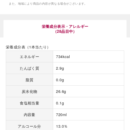
また、地域により商品の内容が異なる場合がございます。
栄養成分表示・アレルギー
（28品目中）
海外 Overseas shops
栄養成分表（1本当たり）
Indonesia
Singapore
エネルギー
734kcal
Malaysia
Hong Kong
たんぱく質
2.9g
UAE
Thailand
Vietnam
脂質
0.0g
炭水化物
26.6g
Iは八ヶ岳や末広がりを意味す
おやつ時」という意味を込
食塩相当量
0.1g
た。雄大な八ヶ岳山麓の自
まれる、こだわりのスイー
内容量
720ml
ださい。
アルコール分
13.0％