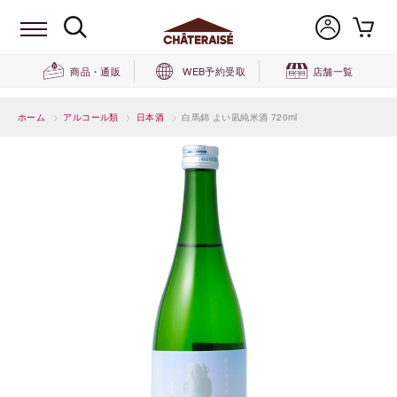
商品・通販
WEB予約受取
店舗一覧
ホーム
>
アルコール類
>
日本酒
>
白馬錦 よい凪純米酒 720ml