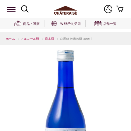
商品・通販
WEB予約受取
店舗一覧
ホーム
>
アルコール類
>
日本酒
>
白馬錦 純米吟醸 300ml