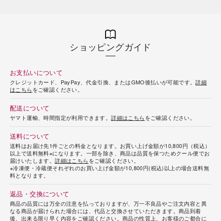
ショッピングガイド
お支払いについて
クレジットカード、PayPay、代金引換、またはGMO後払いが可能です。
詳細
はこちら
をご確認ください。
配送について
ヤマト運輸、時間指定が利用できます。
詳細はこちら
をご確認ください。
送料について
送料はお届け先1件ごとの料金となります。お買い上げ金額が10,800円（税込）
以上で送料無料※になります。一部を除き、商品は品質を保つためクール便でお
届けいたします。
詳細はこちら
をご確認ください。
※冷凍便・冷蔵便それぞれのお買い上げ金額が10,800円(税込)以上の場合送料無
料となります。
返品・交換について
商品の品質には万全の注意を払っておりますが、万一不良品やご注文内容と異
なる商品が届けられた場合には、代品と交換させていただきます。商品到着
後、出来る限り早く内容をご確認ください。商品の性質上、お客様のご都合に