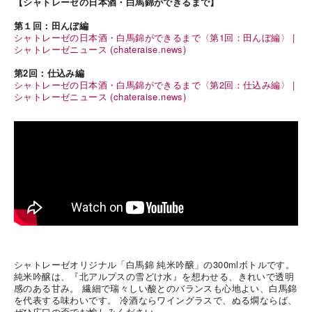
【シャトレーゼの日本酒・白馬錦ができるまで】
第１回：田んぼ編
シャトレーゼの日本酒・白馬錦ができるまで〈第1回：田んぼ編〉 |
シャトレーゼニュース (chateraise.news)
第2回：仕込み編
シャトレーゼの日本酒・白馬錦ができるまで〈第2回：仕込み編〉 |
シャトレーゼニュース (chateraise.news)
シャトレーゼオリジナル「白馬錦 純米吟醸」の300mlボトルです。
純米吟醸は、『北アルプスの雪どけ水』を想わせる、きれいで透明
感のある甘み。 繊細で瑞々しい酸とのバランスも心地よい、白馬錦
を代表する味わいです。 冷酒ならワイングラスで、ぬる燗ならば、
ぜひ広口の盃でお愉しみください。