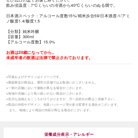
飲み頃温度：7℃くらいの冷酒から40℃くらいのぬる燗で。
日本酒スペック：アルコール度数15%/精米歩合59/日本酒度-1/アミ
ノ酸度1.4/酸度1.5
【分類】純米吟醸
【容量】300ml
【アルコール度数】15.0%
海外 Overseas shops
お酒は20歳になってから。
未成年者の飲酒は法律で禁止されております。
Indonesia
Singapore
Malaysia
Hong Kong
UAE
Thailand
※写真およびデザインはイメージです。
Vietnam
※通販限定の商品は、通常の店舗ではお取扱いがございません。
※一部の店舗において価格が異なる場合がございます。
※地域や店舗により取り扱いのない商品がございます。
※充分な品揃えをこころがけておりますが、万一品切れの際はご容赦下さい。
Iは八ヶ岳や末広がりを意味す
※商品の内容やデザイン、包装パッケージ等が多少変更する場合がございます。
おやつ時」という意味を込
また、地域により商品の内容が異なる場合がございます。
た。雄大な八ヶ岳山麓の自
まれる、こだわりのスイー
ださい。
栄養成分表示・アレルギー