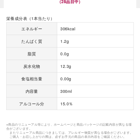
（28品目中）
栄養成分表（1本当たり）
エネルギー
306kcal
たんぱく質
1.2g
脂質
0.0g
炭水化物
12.3g
食塩相当量
0.00g
内容量
300ml
アルコール分
15.0％
※商品のリニューアル等により、ホームページと商品パッケージの記載内容が異なる場
合がございます。
またリニューアル商品につきましては、アレルギー物質が異なる場合がございます。
ご購入・お召し上がりの際は、必ずお手元の商品の表示内容をご確認ください。