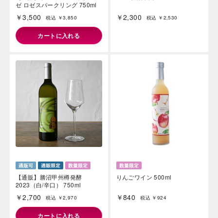
ゼ ロゼスパークリング 750ml
￥3,500
￥2,300
税込 ￥3,850
税込 ￥2,530
カートに入れる
【通販】勝沼甲州樽発酵
りんごワイン 500ml
2023（白/辛口） 750ml
￥2,700
￥840
税込 ￥2,970
税込 ￥924
カートに入れる