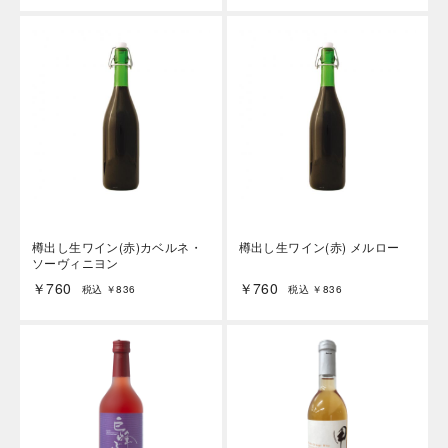
海外 Overseas shops
Indonesia
Singapore
Malaysia
Hong Kong
UAE
Thailand
樽出し生ワイン(赤)カベルネ・
樽出し生ワイン(赤) メルロー
Vietnam
ソーヴィニヨン
￥760
￥760
税込 ￥836
税込 ￥836
Iは八ヶ岳や末広がりを意味す
おやつ時」という意味を込
た。雄大な八ヶ岳山麓の自
まれる、こだわりのスイー
ださい。