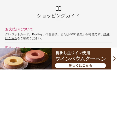
ショッピングガイド
お支払いについて
クレジットカード、PayPay、代金引換、またはGMO後払いが可能です。
詳細
はこちら
をご確認ください。
配送について
ヤマト運輸、時間指定が利用できます。
詳細はこちら
をご確認ください。
送料について
送料はお届け先1件ごとの料金となります。お買い上げ金額が10,800円（税込）
以上で送料無料※になります。一部を除き、商品は品質を保つためクール便でお
届けいたします。
詳細はこちら
をご確認ください。
※冷凍便・冷蔵便それぞれのお買い上げ金額が10,800円(税込)以上の場合送料無
料となります。
返品・交換について
商品の品質には万全の注意を払っておりますが、万一不良品やご注文内容と異
なる商品が届けられた場合には、代品と交換させていただきます。商品到着
後、出来る限り早く内容をご確認ください。商品の性質上、お客様のご都合に
よるご返品・お取り換えはご容赦ください。天災やお届け先の都合により、商
品を指定日時にお届けできなかった場合、恐れ入りますが、返金や再送はいた