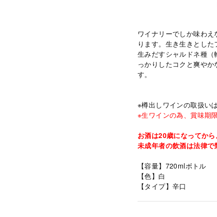
ワイナリーでしか味わえ
ります。生き生きとした
生みだすシャルドネ種（
っかりしたコクと爽やか
す。
※樽出しワインの取扱い
※生ワインの為、賞味期
お酒は20歳になってから
未成年者の飲酒は法律で
【容量】720mlボトル
【色】白
【タイプ】辛口