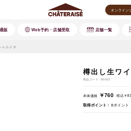
オンライン
通販
Web予約・店舗受取
店舗一覧
シャルドネ
樽出し生ワイ
商品コード
90002
￥760
税込
￥8
本体価格
取得ポイント
8
ポイント