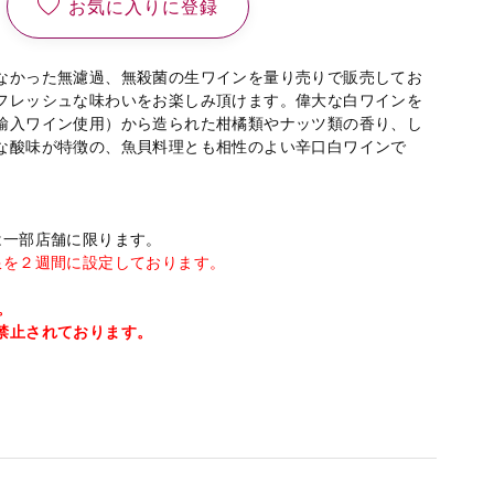
お気に入りに登録
なかった無濾過、無殺菌の生ワインを量り売りで販売してお
フレッシュな味わいをお楽しみ頂けます。偉大な白ワインを
輸入ワイン使用）から造られた柑橘類やナッツ類の香り、し
な酸味が特徴の、魚貝料理とも相性のよい辛口白ワインで
は一部店舗に限ります。
限を２週間に設定しております。
。
禁止されております。