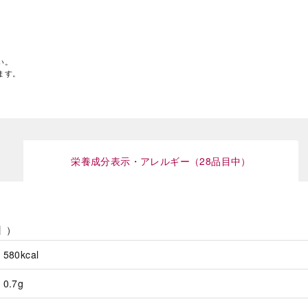
い。
ます。
栄養成分表示・アレルギー（28品目中）
】）
580kcal
0.7g