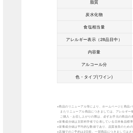
脂質
炭水化物
食塩相当量
アレルギー表示（28品目中）
内容量
アルコール分
色・タイプ(ワイン)
※商品のリニューアル等により、ホームページと商品
またリニューアル商品につきましては、アレルギー
ご購入・お召し上がりの際は、必ずお手元の商品の
※栄養成分値は文部科学省で公表している日本食品標準
※栄養成分値は平均的な数値であり、品質改良のため
※店舗でのご予約は2日前、一部商品につきましては