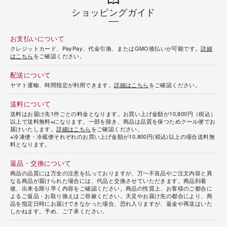
ショッピングガイド
お支払いについて
クレジットカード、PayPay、代金引換、またはGMO後払いが可能です。
詳細
はこちら
をご確認ください。
配送について
ヤマト運輸、時間指定が利用できます。
詳細はこちら
をご確認ください。
送料について
送料はお届け先1件ごとの料金となります。お買い上げ金額が10,800円（税込）
以上で送料無料※になります。一部を除き、商品は品質を保つためクール便でお
届けいたします。
詳細はこちら
をご確認ください。
※冷凍便・冷蔵便それぞれのお買い上げ金額が10,800円(税込)以上の場合送料無
料となります。
返品・交換について
商品の品質には万全の注意を払っておりますが、万一不良品やご注文内容と異
なる商品が届けられた場合には、代品と交換させていただきます。商品到着
後、出来る限り早く内容をご確認ください。商品の性質上、お客様のご都合に
よるご返品・お取り換えはご容赦ください。天災やお届け先の都合により、商
品を指定日時にお届けできなかった場合、恐れ入りますが、返金や再送はいた
しかねます。予め、ご了承ください。