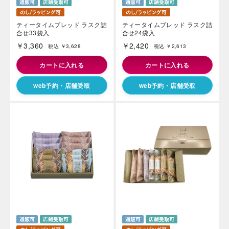
ティータイムブレッド ラスク詰
ティータイムブレッド ラスク詰
合せ33袋入
合せ24袋入
￥3,360
￥2,420
税込 ￥3,628
税込 ￥2,613
カートに入れる
カートに入れる
海外 Overseas shops
web予約・店舗受取
web予約・店舗受取
Indonesia
Singapore
Malaysia
Hong Kong
UAE
Thailand
Vietnam
Iは八ヶ岳や末広がりを意味す
おやつ時」という意味を込
た。雄大な八ヶ岳山麓の自
まれる、こだわりのスイー
ださい。