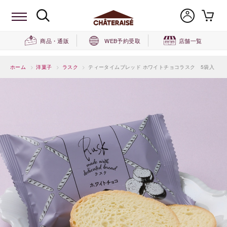
商品・通販
WEB予約受取
店舗一覧
ホーム
>
洋菓子
>
ラスク
>
ティータイムブレッド ホワイトチョコラスク 5袋入