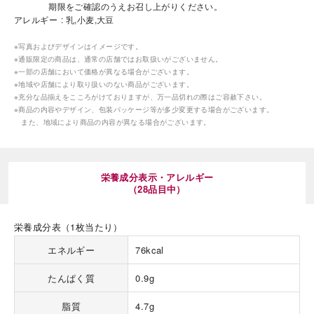
期限をご確認のうえお召し上がりください。
アレルギー
乳,小麦,大豆
※写真およびデザインはイメージです。
※通販限定の商品は、通常の店舗ではお取扱いがございません。
※一部の店舗において価格が異なる場合がございます。
※地域や店舗により取り扱いのない商品がございます。
※充分な品揃えをこころがけておりますが、万一品切れの際はご容赦下さい。
海外 Overseas shops
※商品の内容やデザイン、包装パッケージ等が多少変更する場合がございます。
また、地域により商品の内容が異なる場合がございます。
Indonesia
Singapore
Malaysia
Hong Kong
UAE
Thailand
栄養成分表示・アレルギー
Vietnam
（28品目中）
栄養成分表（1枚当たり）
Iは八ヶ岳や末広がりを意味す
おやつ時」という意味を込
エネルギー
76kcal
た。雄大な八ヶ岳山麓の自
まれる、こだわりのスイー
たんぱく質
0.9g
ださい。
脂質
4.7g