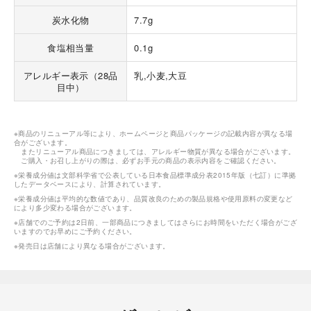
炭水化物
7.7g
食塩相当量
0.1g
アレルギー表示（28品
乳,小麦,大豆
目中）
※商品のリニューアル等により、ホームページと商品パッケージの記載内容が異なる場
合がございます。
またリニューアル商品につきましては、アレルギー物質が異なる場合がございます。
ご購入・お召し上がりの際は、必ずお手元の商品の表示内容をご確認ください。
※栄養成分値は文部科学省で公表している日本食品標準成分表2015年版（七訂）に準拠
したデータベースにより、計算されています。
※栄養成分値は平均的な数値であり、品質改良のための製品規格や使用原料の変更など
により多少変わる場合がございます。
※店舗でのご予約は2日前、一部商品につきましてはさらにお時間をいただく場合がござ
いますのでお早めにご予約ください。
※発売日は店舗により異なる場合がございます。