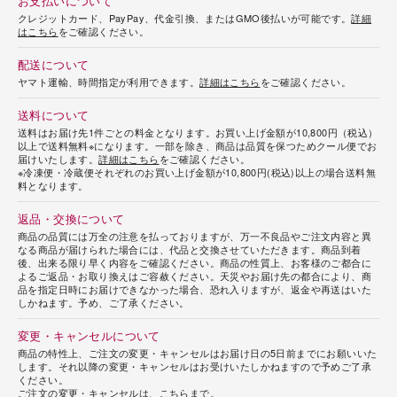
お支払いについて
クレジットカード、PayPay、代金引換、またはGMO後払いが可能です。
詳細
はこちら
をご確認ください。
配送について
ヤマト運輸、時間指定が利用できます。
詳細はこちら
をご確認ください。
送料について
送料はお届け先1件ごとの料金となります。お買い上げ金額が10,800円（税込）
以上で送料無料※になります。一部を除き、商品は品質を保つためクール便でお
届けいたします。
詳細はこちら
をご確認ください。
※冷凍便・冷蔵便それぞれのお買い上げ金額が10,800円(税込)以上の場合送料無
料となります。
返品・交換について
商品の品質には万全の注意を払っておりますが、万一不良品やご注文内容と異
なる商品が届けられた場合には、代品と交換させていただきます。商品到着
後、出来る限り早く内容をご確認ください。商品の性質上、お客様のご都合に
よるご返品・お取り換えはご容赦ください。天災やお届け先の都合により、商
品を指定日時にお届けできなかった場合、恐れ入りますが、返金や再送はいた
しかねます。予め、ご了承ください。
変更・キャンセルについて
商品の特性上、ご注文の変更・キャンセルはお届け日の5日前までにお願いいた
します。それ以降の変更・キャンセルはお受けいたしかねますので予めご了承
ください。
ご注文の変更・キャンセルは、
こちらまで
。