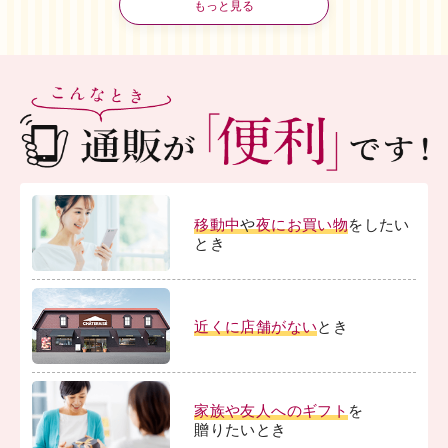
もっと見る
国発送承り中！
移動中
や
夜にお買い物
をしたい
とき
近くに店舗がない
とき
家族や友人へのギフト
を
贈りたいとき