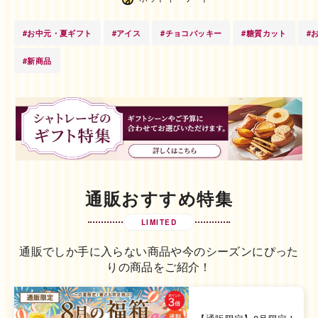
#お中元・夏ギフト
#アイス
#チョコバッキー
#糖質カット
#
#新商品
通販おすすめ特集
LIMITED
通販でしか手に入らない商品や今のシーズンにぴった
りの商品をご紹介！