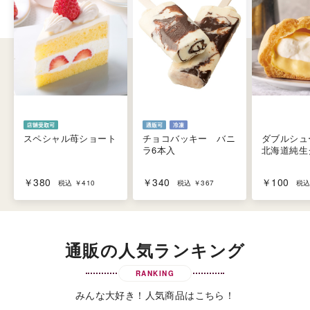
スペシャル苺ショート
チョコバッキー バニ
ダブルシュ
ラ6本入
北海道純生
￥380
￥340
￥100
税込 ￥410
税込 ￥367
税込
通販の人気ランキング
RANKING
みんな大好き！人気商品はこちら！