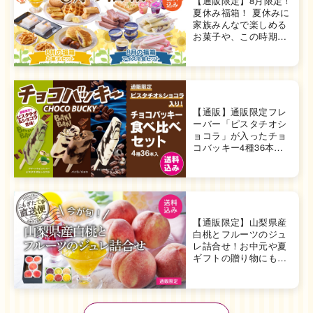
【通販限定】8月限定！
夏休み福箱！ 夏休みに
家族みんなで楽しめる
お菓子や、この時期に
ぴったりのアイスをセ
レクト♪「ポイント3
倍」「送料込み」でお
得な詰合せにしまし
た！
海外 Overseas shops
【通販】通販限定フレ
ーバー「ピスタチオシ
Indonesia
Singapore
ョコラ」が入ったチョ
コバッキー4種36本入
Malaysia
Hong Kong
食べ比べセット！通販
UAE
Thailand
オリジナルの詰合せで
す！
Vietnam
【通販限定】山梨県産
白桃とフルーツのジュ
Iは八ヶ岳や末広がりを意味す
レ詰合せ！お中元や夏
おやつ時」という意味を込
ギフトの贈り物にもピ
た。雄大な八ヶ岳山麓の自
ッタリ！
まれる、こだわりのスイー
この時期だけ味わえる
ださい。
自然のおいしさをぜひ
お楽しみください♪全