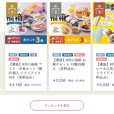
【通販】8月の福箱 お
菓子セット 12種22個
【通販】8
【通販】8月の福箱 ア
入 （送料込み）
レーゼ人気
イス・冷食セット 7種
ドライアイ
27個入 ドライアイス
料込み）
付き（送料込み）
￥3,200
税込 ￥3,456
￥3,023
￥3,162
税
税込 ￥3,414
ランキングを見る