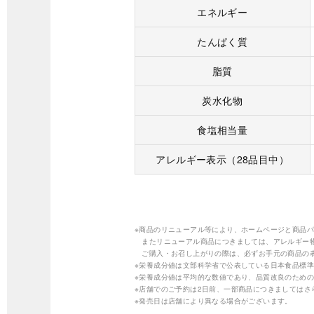
エネルギー
たんぱく質
脂質
炭水化物
食塩相当量
アレルギー表示（28品目中）
※商品のリニューアル等により、ホームページと商品
またリニューアル商品につきましては、アレルギー
ご購入・お召し上がりの際は、必ずお手元の商品の
※栄養成分値は文部科学省で公表している日本食品標準
※栄養成分値は平均的な数値であり、品質改良のため
※店舗でのご予約は2日前、一部商品につきましては
※発売日は店舗により異なる場合がございます。