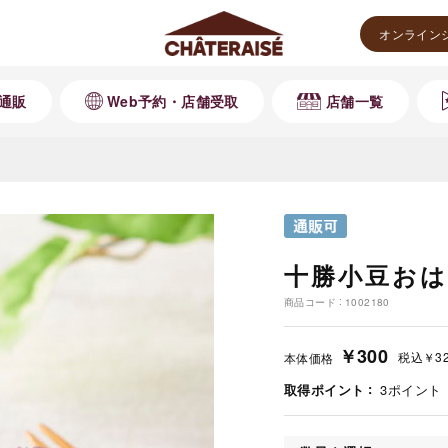
オンライン
通販
Web予約・店舗受取
店舗一覧
十勝小豆おは
商品コード
1002180
￥300
税込
￥3
本体価格
取得ポイント
3
ポイント