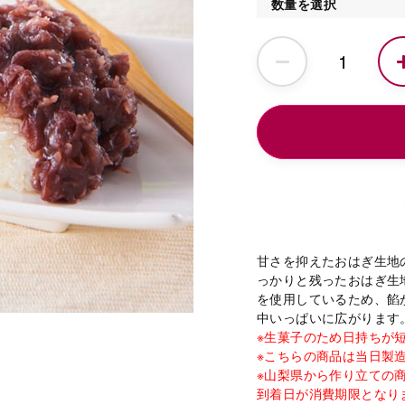
数量を選択
甘さを抑えたおはぎ生地
っかりと残ったおはぎ生
を使用しているため、餡
中いっぱいに広がります
※生菓子のため日持ちが
※こちらの商品は当日製
※山梨県から作り立ての
到着日が消費期限となり