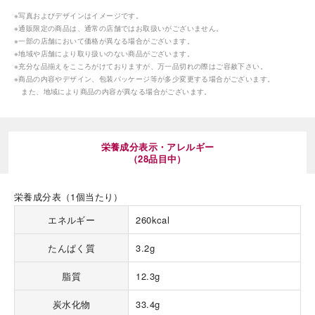
※写真およびデザインはイメージです。
※通販限定の商品は、通常の店舗ではお取扱いがございません。
※一部の店舗において価格が異なる場合がございます。
※地域や店舗により取り扱いのない商品がございます。
※充分な品揃えをこころがけておりますが、万一品切れの際はご容赦下さい。
※商品の内容やデザイン、包装パッケージ等が多少変更する場合がございます。
また、地域により商品の内容が異なる場合がございます。
海外 Overseas shops
Indonesia
Singapore
Iは八ヶ岳や末広がりを意味す
栄養成分表示・アレルギー
おやつ時」という意味を込
Malaysia
Hong Kong
（28品目中）
た。雄大な八ヶ岳山麓の自
UAE
Thailand
まれる、こだわりのスイー
ださい。
Vietnam
栄養成分表（1個当たり）
エネルギー
260kcal
たんぱく質
3.2g
脂質
12.3g
炭水化物
33.4g