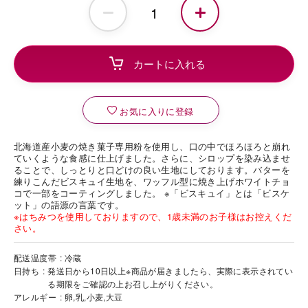
お気に入りに登録
北海道産小麦の焼き菓子専用粉を使用し、口の中でほろほろと崩れ
ていくような食感に仕上げました。さらに、シロップを染み込ませ
ることで、しっとりと口どけの良い生地にしております。バターを
練りこんだビスキュイ生地を、ワッフル型に焼き上げホワイトチョ
コで一部をコーティングしました。 ※「ビスキュイ」とは「ビスケ
ット」の語源の言葉です。
※はちみつを使用しておりますので、1歳未満のお子様はお控えくだ
さい。
配送温度帯
冷蔵
日持ち
発送日から10日以上※商品が届きましたら、実際に表示されてい
る期限をご確認の上お召し上がりください。
アレルギー
卵,乳,小麦,大豆