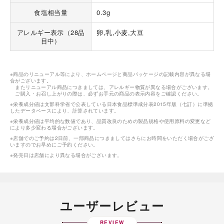
食塩相当量
0.3g
アレルギー表示（28品
卵,乳,小麦,大豆
目中）
※商品のリニューアル等により、ホームページと商品パッケージの記載内容が異なる場
合がございます。
またリニューアル商品につきましては、アレルギー物質が異なる場合がございます。
ご購入・お召し上がりの際は、必ずお手元の商品の表示内容をご確認ください。
※栄養成分値は文部科学省で公表している日本食品標準成分表2015年版（七訂）に準拠
したデータベースにより、計算されています。
※栄養成分値は平均的な数値であり、品質改良のための製品規格や使用原料の変更など
により多少変わる場合がございます。
※店舗でのご予約は2日前、一部商品につきましてはさらにお時間をいただく場合がござ
いますのでお早めにご予約ください。
※発売日は店舗により異なる場合がございます。
ユーザーレビュー
REVIEW