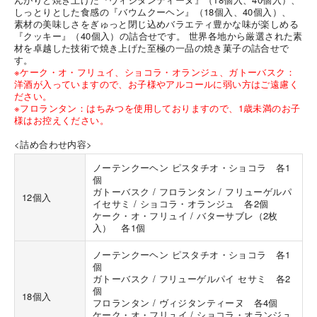
しっとりとした食感の『バウムクーヘン』（18個入、40個入）、
素材の美味しさをぎゅっと閉じ込めバラエティ豊かな味が楽しめる
『クッキー』（40個入）の詰合せです。 世界各地から厳選された素
材を卓越した技術で焼き上げた至極の一品の焼き菓子の詰合せで
す。
※ケーク・オ・フリュイ、ショコラ・オランジュ、ガトーバスク：
洋酒が入っていますので、お子様やアルコールに弱い方はご遠慮く
ださい。
※フロランタン：はちみつを使用しておりますので、1歳未満のお子
様はお控えください。
<詰め合わせ内容>
ノーテンクーヘン ピスタチオ・ショコラ 各1
個
ガトーバスク / フロランタン / フリューゲルパ
12個入
イセサミ / ショコラ・オランジュ 各2個
ケーク・オ・フリュイ / バターサブレ（2枚
入） 各1個
ノーテンクーヘン ピスタチオ・ショコラ 各1
個
ガトーバスク / フリューゲルパイ セサミ 各2
個
18個入
フロランタン / ヴィジタンティーヌ 各4個
ケーク・オ・フリュイ / ショコラ・オランジュ