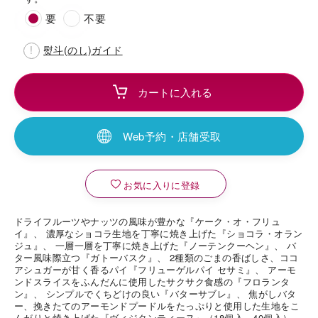
要
不要
熨斗(のし)ガイド
海外 Overseas shops
Indonesia
Singapore
Web予約・店舗受取
Malaysia
Hong Kong
UAE
Thailand
お気に入りに登録
Vietnam
ドライフルーツやナッツの風味が豊かな『ケーク・オ・フリュ
イ』、 濃厚なショコラ生地を丁寧に焼き上げた『ショコラ・オラン
Iは八ヶ岳や末広がりを意味す
ジュ』、 一層一層を丁寧に焼き上げた『ノーテンクーヘン』、 バ
おやつ時」という意味を込
ター風味際立つ『ガトーバスク』、 2種類のごまの香ばしさ、ココ
た。雄大な八ヶ岳山麓の自
アシュガーが甘く香るパイ『フリューゲルパイ セサミ』、 アーモ
まれる、こだわりのスイー
ンドスライスをふんだんに使用したサクサク食感の『フロランタ
ださい。
ン』、 シンプルでくちどけの良い『バターサブレ』、 焦がしバタ
ー、挽きたてのアーモンドプードルをたっぷりと使用した生地をこ
んがりと焼き上げた『ヴィジタンティーヌ』（18個入、40個入）、