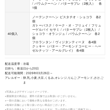
/ バウムクーヘン / バターサブレ（2枚入） 各
1個
ノーテンクーヘン ピスタチオ・ショコラ 各2
個
ガトーバスク / ケーク・オ・フリュイ / フリュ
ーゲルパイ セサミ / バターサブレ（2枚入） /
40個入
ショコラ・オランジュ / バウムクーヘン 各2
個
フロランタン / ヴィジタンティーヌ 各4個
クッキー（バター・アーモンドコーヒー・ヘー
ゼルナッツ・アールグレイ) 各4個
配送温度帯
冷蔵
日持ち
発送日から20日
配送可能期間
2026年03月26日～
アレルギー
卵,乳,小麦,大豆,くるみ,オレンジ,りんご,アーモンド,さけ,ご
ま
※写真およびデザインはイメージです。
※通販限定の商品は、通常の店舗ではお取扱いがございません。
※一部の店舗において価格が異なる場合がございます。
※地域や店舗により取り扱いのない商品がございます。
※充分な品揃えをこころがけておりますが、万一品切れの際はご容赦下さい。