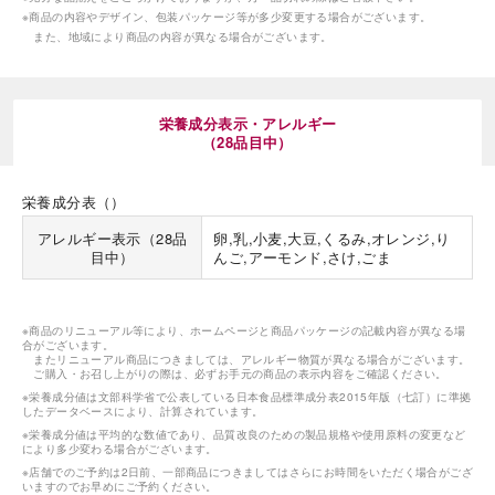
※商品の内容やデザイン、包装パッケージ等が多少変更する場合がございます。
また、地域により商品の内容が異なる場合がございます。
栄養成分表示・アレルギー
（28品目中）
栄養成分表（）
アレルギー表示（28品
卵,乳,小麦,大豆,くるみ,オレンジ,り
目中）
んご,アーモンド,さけ,ごま
※商品のリニューアル等により、ホームページと商品パッケージの記載内容が異なる場
合がございます。
またリニューアル商品につきましては、アレルギー物質が異なる場合がございます。
ご購入・お召し上がりの際は、必ずお手元の商品の表示内容をご確認ください。
※栄養成分値は文部科学省で公表している日本食品標準成分表2015年版（七訂）に準拠
したデータベースにより、計算されています。
※栄養成分値は平均的な数値であり、品質改良のための製品規格や使用原料の変更など
により多少変わる場合がございます。
※店舗でのご予約は2日前、一部商品につきましてはさらにお時間をいただく場合がござ
いますのでお早めにご予約ください。