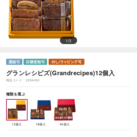
1
/
3
グランレシピズ(Grandrecipes)12個入
商品コード
2264003
種類を選ぶ
12個入
18個入
40個入