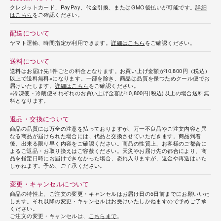
クレジットカード、PayPay、代金引換、またはGMO後払いが可能です。
詳細
はこちら
をご確認ください。
配送について
ヤマト運輸、時間指定が利用できます。
詳細はこちら
をご確認ください。
送料について
送料はお届け先1件ごとの料金となります。お買い上げ金額が10,800円（税込）
以上で送料無料※になります。一部を除き、商品は品質を保つためクール便でお
届けいたします。
詳細はこちら
をご確認ください。
※冷凍便・冷蔵便それぞれのお買い上げ金額が10,800円(税込)以上の場合送料無
料となります。
返品・交換について
商品の品質には万全の注意を払っておりますが、万一不良品やご注文内容と異
なる商品が届けられた場合には、代品と交換させていただきます。商品到着
後、出来る限り早く内容をご確認ください。商品の性質上、お客様のご都合に
よるご返品・お取り換えはご容赦ください。天災やお届け先の都合により、商
品を指定日時にお届けできなかった場合、恐れ入りますが、返金や再送はいた
しかねます。予め、ご了承ください。
変更・キャンセルについて
商品の特性上、ご注文の変更・キャンセルはお届け日の5日前までにお願いいた
します。それ以降の変更・キャンセルはお受けいたしかねますので予めご了承
ください。
ご注文の変更・キャンセルは、
こちらまで
。