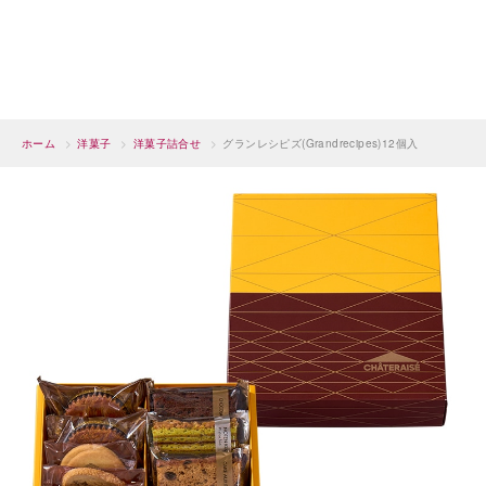
ホーム
>
洋菓子
>
洋菓子詰合せ
>
グランレシピズ(Grandrecipes)12個入