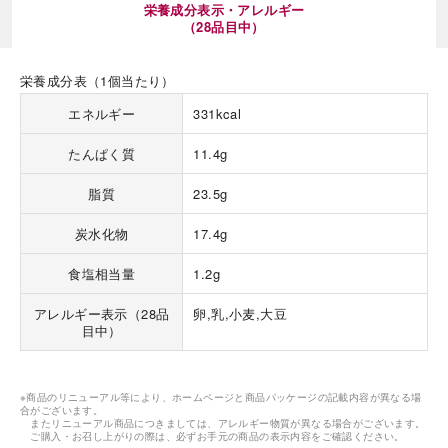
栄養成分表示・アレルギー
（28品目中）
栄養成分表（1個当たり）
エネルギー
331kcal
たんぱく質
11.4g
海外 Overseas shops
Indonesia
Singapore
脂質
23.5g
Malaysia
Hong Kong
炭水化物
17.4g
UAE
Thailand
Vietnam
食塩相当量
1.2g
アレルギー表示（28品
卵,乳,小麦,大豆
目中）
Iは八ヶ岳や末広がりを意味す
おやつ時」という意味を込
た。雄大な八ヶ岳山麓の自
まれる、こだわりのスイー
※商品のリニューアル等により、ホームページと商品パッケージの記載内容が異なる場
ださい。
合がございます。
またリニューアル商品につきましては、アレルギー物質が異なる場合がございます。
ご購入・お召し上がりの際は、必ずお手元の商品の表示内容をご確認ください。