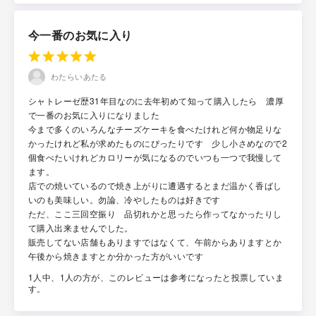
今一番のお気に入り
わたらいあたる
シャトレーゼ歴31年目なのに去年初めて知って購入したら 濃厚
で一番のお気に入りになりました
今まで多くのいろんなチーズケーキを食べたけれど何か物足りな
かったけれど私が求めたものにぴったりです 少し小さめなので2
個食べたいけれどカロリーが気になるのでいつも一つで我慢して
ます。
店での焼いているので焼き上がりに遭遇するとまだ温かく香ばし
いのも美味しい。勿論、冷やしたものは好きです
ただ、ここ三回空振り 品切れかと思ったら作ってなかったりし
て購入出来ませんでした。
販売してない店舗もありますではなくて、午前からありますとか
午後から焼きますとか分かった方がいいです
1人中、1人の方が、このレビューは参考になったと投票していま
す。