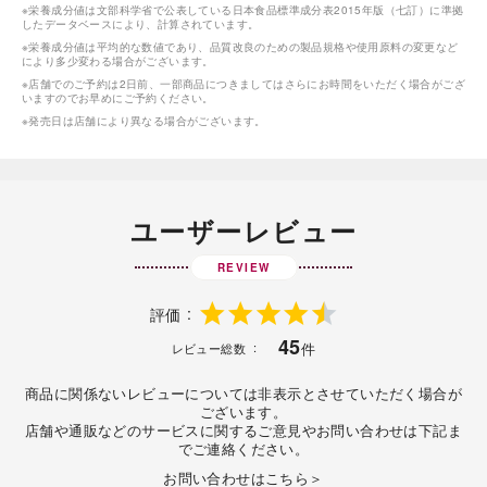
※栄養成分値は文部科学省で公表している日本食品標準成分表2015年版（七訂）に準拠
したデータベースにより、計算されています。
※栄養成分値は平均的な数値であり、品質改良のための製品規格や使用原料の変更など
により多少変わる場合がございます。
※店舗でのご予約は2日前、一部商品につきましてはさらにお時間をいただく場合がござ
いますのでお早めにご予約ください。
※発売日は店舗により異なる場合がございます。
ユーザーレビュー
REVIEW
評価
45
件
レビュー総数
商品に関係ないレビューについては非表示とさせていただく場合が
ございます。
店舗や通販などのサービスに関するご意見やお問い合わせは下記ま
でご連絡ください。
お問い合わせはこちら＞