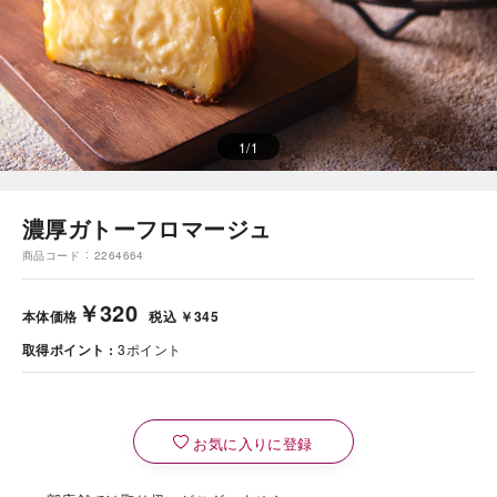
1
/
1
濃厚ガトーフロマージュ
商品コード
2264664
￥320
本体価格
税込 ￥345
取得ポイント
3
ポイント
お気に入りに登録