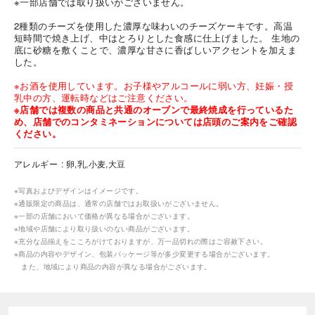
※一部店舗では取り扱いがございません。
2種類のチーズを使用した濃厚な味わいのチーズケーキです。高温
短時間で焼き上げ、中はとろりとした食感に仕上げました。 生地の
底に砂糖を敷くことで、濃厚な甘さに香ばしいアクセントを加えま
した。
※お酒を使用しています。お子様やアルコールに弱い方、妊娠・授
乳中の方、運転時などはご注意ください。
※店舗では複数の商品と共通のオーブンで最終焼成を行っているた
め、店舗でのコンタミネーションについては店頭のご案内をご確認
ください。
アレルギー
卵,乳,小麦,大豆
※写真およびデザインはイメージです。
※通販限定の商品は、通常の店舗ではお取扱いがございません。
※一部の店舗において価格が異なる場合がございます。
※地域や店舗により取り扱いのない商品がございます。
※充分な品揃えをこころがけておりますが、万一品切れの際はご容赦下さい。
※商品の内容やデザイン、包装パッケージ等が多少変更する場合がございます。
また、地域により商品の内容が異なる場合がございます。