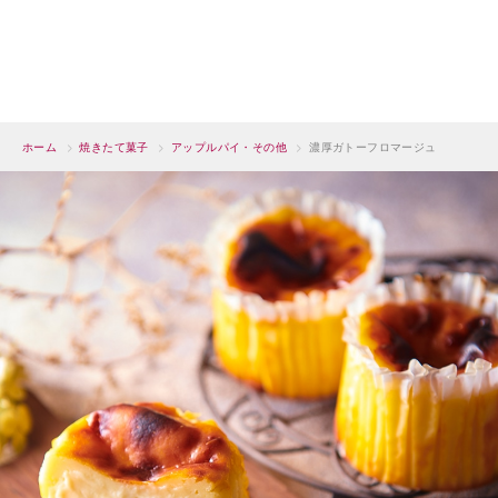
ホーム
>
焼きたて菓子
>
アップルパイ・その他
>
濃厚ガトーフロマージュ