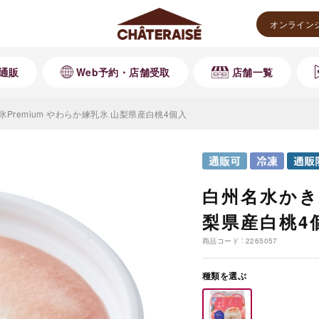
オンライン
通販
Web予約・店舗受取
店舗一覧
Premium やわらか練乳氷 山梨県産白桃4個入
白州名水かき氷
梨県産白桃4
商品コード
2265057
種類を選ぶ