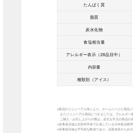
たんぱく質
脂質
炭水化物
食塩相当量
アレルギー表示（28品目中）
内容量
種類別（アイス）
※商品のリニューアル等により、ホームページと商品
またリニューアル商品につきましては、アレルギー
ご購入・お召し上がりの際は、必ずお手元の商品の
※栄養成分値は文部科学省で公表している日本食品標準
※栄養成分値は平均的な数値であり、品質改良のため