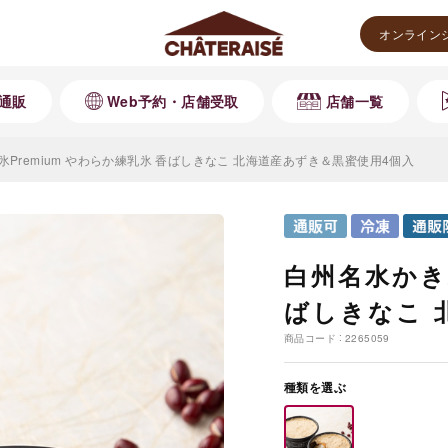
オンライン
通販
Web予約・店舗受取
店舗一覧
Premium やわらか練乳氷 香ばしきなこ 北海道産あずき＆黒蜜使用4個入
白州名水かき氷
ばしきなこ 
商品コード
2265059
種類を選ぶ