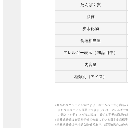
たんぱく質
脂質
炭水化物
食塩相当量
アレルギー表示（28品目中）
内容量
種類別（アイス）
※商品のリニューアル等により、ホームページと商品
またリニューアル商品につきましては、アレルギー
ご購入・お召し上がりの際は、必ずお手元の商品の
※栄養成分値は文部科学省で公表している日本食品標準
※栄養成分値は平均的な数値であり、品質改良のため