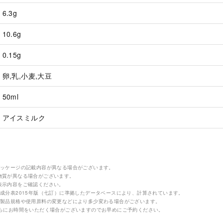
6.3g
10.6g
0.15g
卵,乳,小麦,大豆
50ml
アイスミルク
パッケージの記載内容が異なる場合がございます。
物質が異なる場合がございます。
表示内容をご確認ください。
成分表2015年版（七訂）に準拠したデータベースにより、計算されています。
の製品規格や使用原料の変更などにより多少変わる場合がございます。
さらにお時間をいただく場合がございますのでお早めにご予約ください。