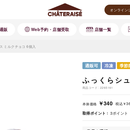
オンライン
通販
Web予約・店舗受取
店舗一覧
 ミルクチョコ 6個入
ふっくらシュ
商品コード
2265161
￥340
税込
￥3
本体価格
取得ポイント
3
ポイント