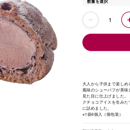
数量を選択
大人から子供まで楽しめ
風味のシューパフが美味
見た目に仕上げました。
クチョコアイスを生みた
に詰めました。
※1袋6個入（個包装）