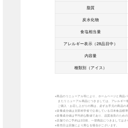
脂質
炭水化物
食塩相当量
アレルギー表示（28品目中）
内容量
種類別（アイス）
※商品のリニューアル等により、ホームページと商品
またリニューアル商品につきましては、アレルギー
ご購入・お召し上がりの際は、必ずお手元の商品の
※栄養成分値は文部科学省で公表している日本食品標準
※栄養成分値は平均的な数値であり、品質改良のため
※店舗でのご予約は2日前、一部商品につきましては
※発売日は店舗により異なる場合がございます。