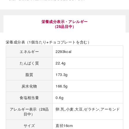
栄養成分表示・アレルギー
（28品目中）
栄養成分表（1個当たり※チョコプレートを含む）
海外 Overseas shops
エネルギー
2293kcal
Indonesia
Singapore
Malaysia
Hong Kong
たんぱく質
22.4g
UAE
Thailand
脂質
173.3g
Vietnam
炭水化物
166.5g
Iは八ヶ岳や末広がりを意味す
食塩相当量
0.6g
おやつ時」という意味を込
た。雄大な八ヶ岳山麓の自
アレルギー表示（28品
卵,乳,小麦,大豆,ゼラチン,アーモンド
まれる、こだわりのスイー
目中）
ださい。
サイズ
直径16cm