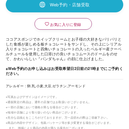
Web予約・店舗受取
お気に入りに登録
ココアスポンジでホイップクリームとお子様の大好きなパリパリと
した食感が楽しめる板チョコレートをサンドし、その上にシリアル
入りチョコレートと四角いチョコレートの入ったベルギー産クーベ
ルチュールを使用した口溶けの良いチョコムースのドームをのせ
て、かわいらしい『パンダちゃん』の顔に仕上げました。
※Web予約のお申し込みはお受取希望日2日前の21時までにご予約く
ださい。
アレルギー
卵,乳,小麦,大豆,ゼラチン,アーモンド
※写真およびデザインはイメージです。
※通販限定の商品は、通常の店舗ではお取扱いがございません。
※一部の店舗において価格が異なる場合がございます。
※地域や店舗により取り扱いのない商品がございます。
※充分な品揃えをこころがけておりますが、万一品切れの際はご容赦下さい。
※商品の内容やデザイン、包装パッケージ等が多少変更する場合がございます。
また、地域により商品の内容が異なる場合がございます。