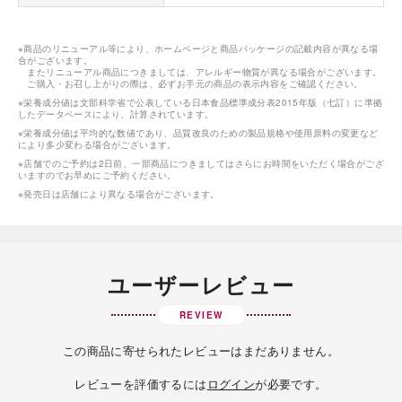
※商品のリニューアル等により、ホームページと商品パッケージの記載内容が異なる場
合がございます。
またリニューアル商品につきましては、アレルギー物質が異なる場合がございます。
ご購入・お召し上がりの際は、必ずお手元の商品の表示内容をご確認ください。
※栄養成分値は文部科学省で公表している日本食品標準成分表2015年版（七訂）に準拠
したデータベースにより、計算されています。
※栄養成分値は平均的な数値であり、品質改良のための製品規格や使用原料の変更など
により多少変わる場合がございます。
※店舗でのご予約は2日前、一部商品につきましてはさらにお時間をいただく場合がござ
いますのでお早めにご予約ください。
※発売日は店舗により異なる場合がございます。
ユーザーレビュー
REVIEW
この商品に寄せられたレビューはまだありません。
レビューを評価するには
ログイン
が必要です。