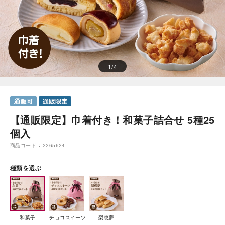
1
/
4
【通販限定】巾着付き！和菓子詰合せ 5種25
個入
商品コード
2265624
種類を選ぶ
和菓子
チョコスイーツ
梨恵夢