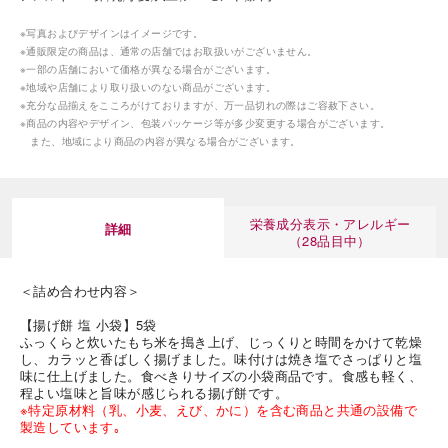
※写真およびデザインはイメージです。
※通販限定の商品は、通常の店舗ではお取扱いがございません。
※一部の店舗において価格が異なる場合がございます。
※地域や店舗により取り扱いのない商品がございます。
※充分な品揃えをこころがけておりますが、万一品切れの際はご容赦下さい。
※商品の内容やデザイン、包装パッケージ等が多少変更する場合がございます。
また、地域により商品の内容が異なる場合がございます。
栄養成分表示・アレルギー
詳細
（28品目中）
＜詰め合わせ内容＞
【揚げ餅 塩 小袋】5袋
ふっくらと炊いたもち米を搗き上げ、じっくりと時間をかけて乾燥
し、カラッと香ばしく揚げました。味付けは焼き塩でさっぱりと塩
味に仕上げました。食べきりサイズの小袋商品です。食感も軽く、
程よい塩味と旨味が感じられる揚げ餅です。
※特定原材料（乳、小麦、えび、かに）を含む商品と共通の設備で
製造しています｡