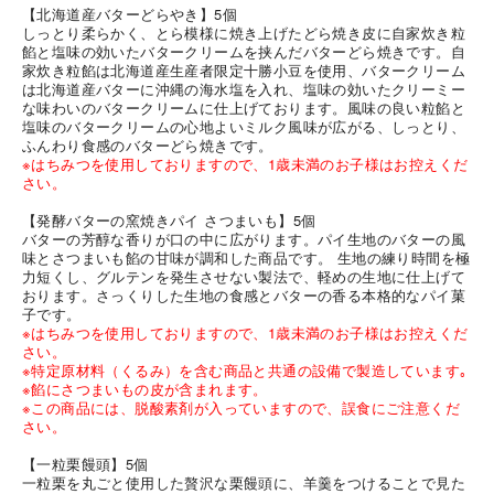
【北海道産バターどらやき】5個
しっとり柔らかく、とら模様に焼き上げたどら焼き皮に自家炊き粒
餡と塩味の効いたバタークリームを挟んだバターどら焼きです。自
家炊き粒餡は北海道産生産者限定十勝小豆を使用、バタークリーム
は北海道産バターに沖縄の海水塩を入れ、塩味の効いたクリーミー
な味わいのバタークリームに仕上げております。風味の良い粒餡と
塩味のバタークリームの心地よいミルク風味が広がる、しっとり、
ふんわり食感のバターどら焼きです。
※はちみつを使用しておりますので、1歳未満のお子様はお控えくだ
さい。
【発酵バターの窯焼きパイ さつまいも】5個
バターの芳醇な香りが口の中に広がります。パイ生地のバターの風
味とさつまいも餡の甘味が調和した商品です。 生地の練り時間を極
力短くし、グルテンを発生させない製法で、軽めの生地に仕上げて
おります。さっくりした生地の食感とバターの香る本格的なパイ菓
子です。
※はちみつを使用しておりますので、1歳未満のお子様はお控えくだ
さい。
※特定原材料（くるみ）を含む商品と共通の設備で製造しています｡
※餡にさつまいもの皮が含まれます。
※この商品には、脱酸素剤が入っていますので、誤食にご注意くだ
さい。
【一粒栗饅頭】5個
一粒栗を丸ごと使用した贅沢な栗饅頭に、羊羹をつけることで見た