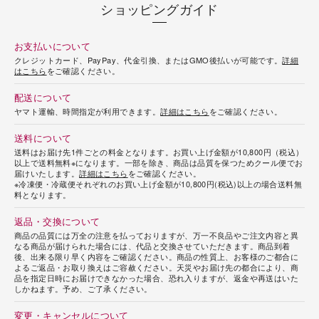
ショッピングガイド
お支払いについて
クレジットカード、PayPay、代金引換、またはGMO後払いが可能です。
詳細
はこちら
をご確認ください。
配送について
ヤマト運輸、時間指定が利用できます。
詳細はこちら
をご確認ください。
送料について
送料はお届け先1件ごとの料金となります。お買い上げ金額が10,800円（税込）
以上で送料無料※になります。一部を除き、商品は品質を保つためクール便でお
届けいたします。
詳細はこちら
をご確認ください。
※冷凍便・冷蔵便それぞれのお買い上げ金額が10,800円(税込)以上の場合送料無
料となります。
返品・交換について
商品の品質には万全の注意を払っておりますが、万一不良品やご注文内容と異
なる商品が届けられた場合には、代品と交換させていただきます。商品到着
後、出来る限り早く内容をご確認ください。商品の性質上、お客様のご都合に
よるご返品・お取り換えはご容赦ください。天災やお届け先の都合により、商
品を指定日時にお届けできなかった場合、恐れ入りますが、返金や再送はいた
しかねます。予め、ご了承ください。
変更・キャンセルについて