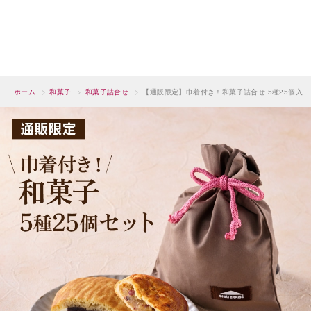
ホーム
>
和菓子
>
和菓子詰合せ
>
【通販限定】巾着付き！和菓子詰合せ 5種25個入