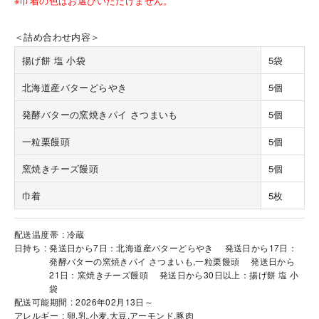
※巾着の色はお選びいただけません。
＜詰め合わせ内容＞
揚げ餅 塩 小袋
5袋
北海道産バターどらやき
5個
海外 Overseas shops
発酵バターの窯焼きパイ さつまいも
5個
Indonesia
Singapore
一粒栗饅頭
5個
Malaysia
Hong Kong
窯焼きチーズ饅頭
5個
UAE
Thailand
Vietnam
巾着
5枚
配送温度帯
冷蔵
Iは八ヶ岳や末広がりを意味す
日持ち
発送日から7日：北海道産バターどらやき 発送日から17日：
おやつ時」という意味を込
発酵バターの窯焼きパイ さつまいも,一粒栗饅頭 発送日から
た。雄大な八ヶ岳山麓の自
21日：窯焼きチーズ饅頭 発送日から30日以上：揚げ餅 塩 小
まれる、こだわりのスイー
ださい。
袋
配送可能期間
2026年02月13日～
アレルギー
卵,乳,小麦,大豆,アーモンド,豚肉