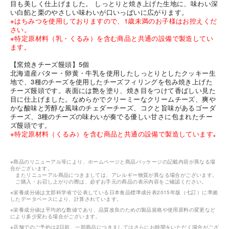
目も美しく仕上げました。 しっとりと焼き上げた生地に、味わい深
い白餡と栗のやさしい味わいが口いっぱいに広がります。
※はちみつを使用しておりますので、1歳未満のお子様はお控えくだ
さい。
※特定原材料（乳・くるみ）を含む商品と共通の設備で製造してい
ます。
【窯焼きチーズ饅頭】5個
北海道産バター・卵黄・牛乳を使用したしっとりとしたクッキー生
地で、3種のチーズを使用したチーズフィリングを包み焼き上げた
チーズ饅頭です。表面には艶を塗り、焼き目をつけて香ばしい見た
目に仕上げました。なめらかでクリーミーなクリームチーズ、爽や
かな酸味と芳醇な風味のチェダーチーズ、コクと旨味があるゴーダ
チーズ、3種のチーズの味わいが奏でる優しい甘さに包まれたチー
ズ饅頭です。
※特定原材料（くるみ）を含む商品と共通の設備で製造しています｡
※商品のリニューアル等により、ホームページと商品パッケージの記載内容が異なる場
合がございます。
またリニューアル商品につきましては、アレルギー物質が異なる場合がございます。
ご購入・お召し上がりの際は、必ずお手元の商品の表示内容をご確認ください。
※栄養成分値は文部科学省で公表している日本食品標準成分表2015年版（七訂）に準拠
したデータベースにより、計算されています。
※栄養成分値は平均的な数値であり、品質改良のための製品規格や使用原料の変更など
により多少変わる場合がございます。
※店舗でのご予約は2日前、一部商品につきましてはさらにお時間をいただく場合がござ