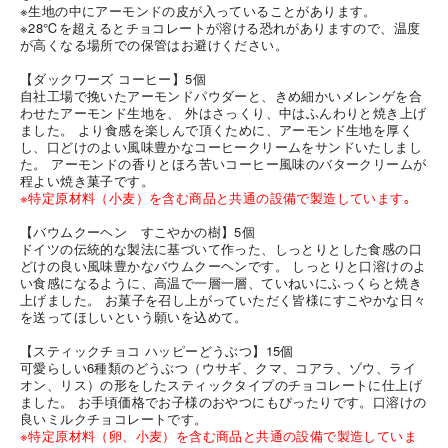
※生地の中にアーモンドの皮が入っていることがあります。
※28℃を超えるとチョコレートが溶ける恐れがありますので、温度
が高くなる場所での保管はお避けください。
【ダックワーズ コーヒー】5個
自社工場で挽いたアーモンドパウダーと、きめ細かいメレンゲを合
わせたアーモンド生地を、 外はさっくり、中はふんわりと焼き上げ
ました。 より食感を楽しんで頂くために、アーモンド生地を厚く
し、口どけのよい風味豊かなコーヒークリームをサンドいたしまし
た。 アーモンドの香りとほろ苦いコーヒー風味のバタークリームが
程よい焼き菓子です。
※特定原材料（小麦）を含む商品と共通の設備で製造しています｡
【バウムクーヘン すこやかの樹】5個
ドイツの伝統的な製法に基づいて作った、しっとりとした食感の口
どけの良い風味豊かなバウムクーヘンです。 しっとりと口溶けのよ
い食感になるように、高温で一層一層、ていねいにふっくらと焼き
上げました。 お菓子を召し上がっていただく皆様にすこやかな日々
を送ってほしいという願いを込めて。
【スティックチョコ ハッピーどうぶつ】15個
可愛らしい6種類のどうぶつ（ウサギ、クマ、コアラ、ゾウ、ライ
オン、リス）の形をしたスティックタイプのチョコレートに仕上げ
ました。 お手頃価格でお子様のおやつにもぴったりです。口溶けの
良いミルクチョコレートです。
※特定原材料（卵、小麦）を含む商品と共通の設備で製造していま