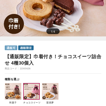
1
/
4
【通販限定】巾着付き！チョコスイーツ詰合
せ 4種30個入
商品コード
2265626
種類を選ぶ
和菓子
チョコスイーツ
梨恵夢