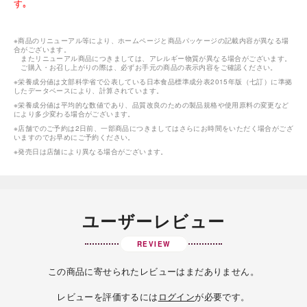
す｡
※商品のリニューアル等により、ホームページと商品パッケージの記載内容が異なる場
合がございます。
またリニューアル商品につきましては、アレルギー物質が異なる場合がございます。
ご購入・お召し上がりの際は、必ずお手元の商品の表示内容をご確認ください。
※栄養成分値は文部科学省で公表している日本食品標準成分表2015年版（七訂）に準拠
したデータベースにより、計算されています。
※栄養成分値は平均的な数値であり、品質改良のための製品規格や使用原料の変更など
により多少変わる場合がございます。
※店舗でのご予約は2日前、一部商品につきましてはさらにお時間をいただく場合がござ
いますのでお早めにご予約ください。
※発売日は店舗により異なる場合がございます。
ユーザーレビュー
REVIEW
この商品に寄せられたレビューはまだありません。
レビューを評価するには
ログイン
が必要です。