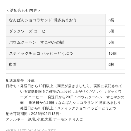
＜詰め合わせ内容＞
なんばんショコラサンド 博多あまおう
5袋
ダックワーズ コーヒー
5個
バウムクーヘン すこやかの樹
5個
海外 Overseas shops
スティックチョコ ハッピーどうぶつ
15個
Indonesia
Singapore
Malaysia
Hong Kong
巾着
5枚
UAE
Thailand
Vietnam
配送温度帯
冷蔵
日持ち
発送日から10日以上（商品が届きましたら、実際に表記されて
いる賞味期限をご確認の上お召し上がりください）：ダックワ
ーズ コーヒー 発送日から20日：バウムクーヘン すこやかの
Iは八ヶ岳や末広がりを意味す
樹 発送日から26日：なんばんショコラサンド 博多あまおう
おやつ時」という意味を込
発送日から30日以上：スティックチョコ ハッピーどうぶつ
た。雄大な八ヶ岳山麓の自
まれる、こだわりのスイー
配送可能期間
2026年02月13日～
ださい。
アレルギー
卵,乳,小麦,大豆,アーモンド,りんご
※写真およびデザインはイメージです。