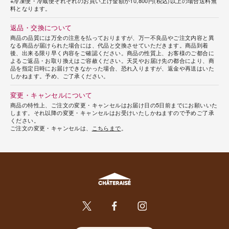
※冷凍便・冷蔵便それぞれのお買い上げ金額が10,800円(税込)以上の場合送料無
料となります。
返品・交換について
商品の品質には万全の注意を払っておりますが、万一不良品やご注文内容と異
なる商品が届けられた場合には、代品と交換させていただきます。商品到着
後、出来る限り早く内容をご確認ください。商品の性質上、お客様のご都合に
よるご返品・お取り換えはご容赦ください。天災やお届け先の都合により、商
品を指定日時にお届けできなかった場合、恐れ入りますが、返金や再送はいた
しかねます。予め、ご了承ください。
変更・キャンセルについて
商品の特性上、ご注文の変更・キャンセルはお届け日の5日前までにお願いいた
します。それ以降の変更・キャンセルはお受けいたしかねますので予めご了承
ください。
ご注文の変更・キャンセルは、
こちらまで
。