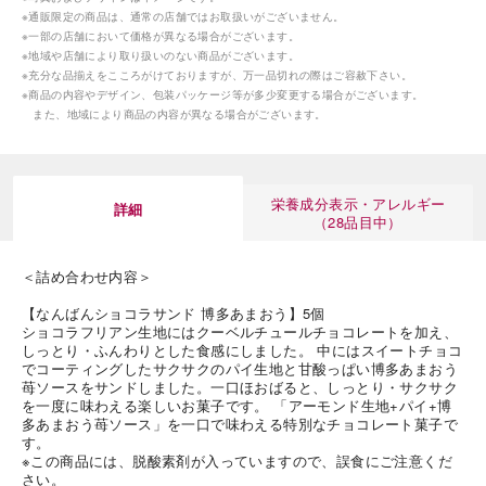
※通販限定の商品は、通常の店舗ではお取扱いがございません。
※一部の店舗において価格が異なる場合がございます。
※地域や店舗により取り扱いのない商品がございます。
※充分な品揃えをこころがけておりますが、万一品切れの際はご容赦下さい。
※商品の内容やデザイン、包装パッケージ等が多少変更する場合がございます。
また、地域により商品の内容が異なる場合がございます。
栄養成分表示・アレルギー
詳細
（28品目中）
＜詰め合わせ内容＞
【なんばんショコラサンド 博多あまおう】5個
ショコラフリアン生地にはクーベルチュールチョコレートを加え、
しっとり・ふんわりとした食感にしました。 中にはスイートチョコ
でコーティングしたサクサクのパイ生地と甘酸っぱい博多あまおう
苺ソースをサンドしました。一口ほおばると、しっとり・サクサク
を一度に味わえる楽しいお菓子です。 「アーモンド生地+パイ+博
多あまおう苺ソース」を一口で味わえる特別なチョコレート菓子で
す。
※この商品には、脱酸素剤が入っていますので、誤食にご注意くだ
さい。