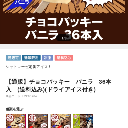
1
/
3
シャトレーゼ定番アイス！
【通販】チョコバッキー バニラ 36本
入 (送料込み)(ドライアイス付き)
商品コード
2265704
種類を選ぶ