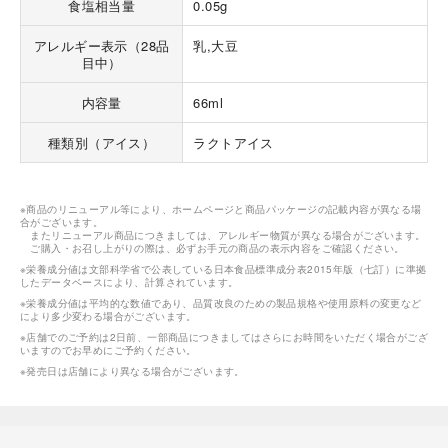
食塩相当量
0.05g
アレルギー表示（28品
乳,大豆
目中）
内容量
66ml
種類別（アイス）
ラクトアイス
※商品のリニューアル等により、ホームページと商品パッケージの記載内容が異なる場
合がございます。
またリニューアル商品につきましては、アレルギー物質が異なる場合がございます。
ご購入・お召し上がりの際は、必ずお手元の商品の表示内容をご確認ください。
※栄養成分値は文部科学省で公表している日本食品標準成分表2015年版（七訂）に準拠
したデータベースにより、計算されています。
※栄養成分値は平均的な数値であり、品質改良のための製品規格や使用原料の変更など
により多少変わる場合がございます。
※店舗でのご予約は2日前、一部商品につきましてはさらにお時間をいただく場合がござ
いますのでお早めにご予約ください。
※発売日は店舗により異なる場合がございます。