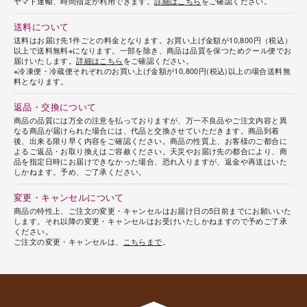
ヤマト運輸、時間指定が利用できます。
詳細はこちら
をご確認ください。
送料について
送料はお届け先1件ごとの料金となります。お買い上げ金額が10,800円（税込）
以上で送料無料※になります。一部を除き、商品は品質を保つためクール便でお
届けいたします。
詳細はこちら
をご確認ください。
※冷凍便・冷蔵便それぞれのお買い上げ金額が10,800円(税込)以上の場合送料無
料となります。
返品・交換について
商品の品質には万全の注意を払っておりますが、万一不良品やご注文内容と異
なる商品が届けられた場合には、代品と交換させていただきます。商品到着
後、出来る限り早く内容をご確認ください。商品の性質上、お客様のご都合に
よるご返品・お取り換えはご容赦ください。天災やお届け先の都合により、商
品を指定日時にお届けできなかった場合、恐れ入りますが、返金や再送はいた
しかねます。予め、ご了承ください。
変更・キャンセルについて
商品の特性上、ご注文の変更・キャンセルはお届け日の5日前までにお願いいた
します。それ以降の変更・キャンセルはお受けいたしかねますので予めご了承
ください。
ご注文の変更・キャンセルは、
こちらまで
。