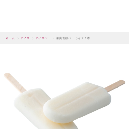
ホーム
>
アイス
>
アイスバー
>
果実食感バー ライチ 1本