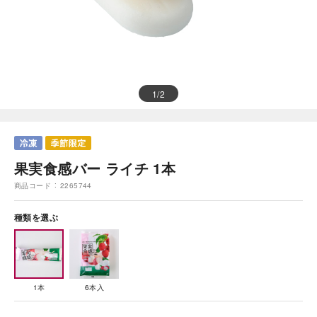
1
/
2
果実食感バー ライチ 1本
商品コード
2265744
種類を選ぶ
1本
6本入