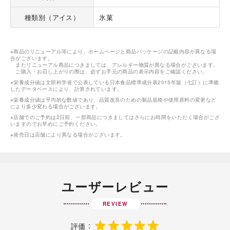
種類別（アイス）
氷菓
※商品のリニューアル等により、ホームページと商品パッケージの記載内容が異なる場
合がございます。
またリニューアル商品につきましては、アレルギー物質が異なる場合がございます。
ご購入・お召し上がりの際は、必ずお手元の商品の表示内容をご確認ください。
※栄養成分値は文部科学省で公表している日本食品標準成分表2015年版（七訂）に準拠
したデータベースにより、計算されています。
※栄養成分値は平均的な数値であり、品質改良のための製品規格や使用原料の変更など
により多少変わる場合がございます。
※店舗でのご予約は2日前、一部商品につきましてはさらにお時間をいただく場合がござ
いますのでお早めにご予約ください。
※発売日は店舗により異なる場合がございます。
ユーザーレビュー
REVIEW
評価