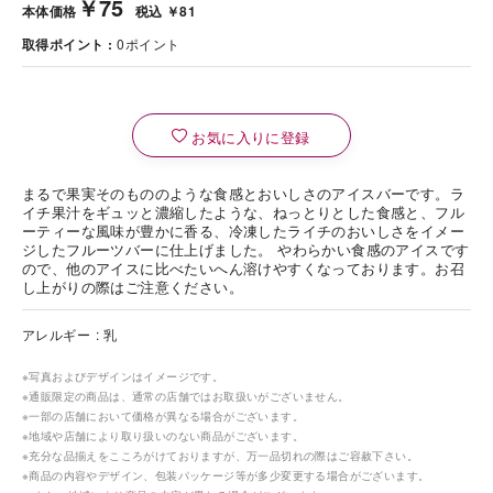
￥75
本体価格
税込 ￥81
取得ポイント
0
ポイント
お気に入りに登録
まるで果実そのもののような食感とおいしさのアイスバーです。ラ
イチ果汁をギュッと濃縮したような、ねっとりとした食感と、フル
ーティーな風味が豊かに香る、冷凍したライチのおいしさをイメー
ジしたフルーツバーに仕上げました。 やわらかい食感のアイスです
ので、他のアイスに比べたいへん溶けやすくなっております。お召
し上がりの際はご注意ください。
アレルギー
乳
※写真およびデザインはイメージです。
※通販限定の商品は、通常の店舗ではお取扱いがございません。
※一部の店舗において価格が異なる場合がございます。
※地域や店舗により取り扱いのない商品がございます。
※充分な品揃えをこころがけておりますが、万一品切れの際はご容赦下さい。
※商品の内容やデザイン、包装パッケージ等が多少変更する場合がございます。