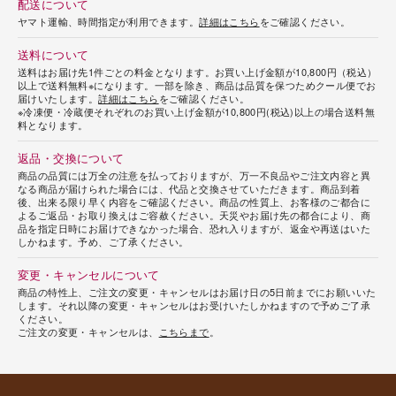
配送について
ヤマト運輸、時間指定が利用できます。
詳細はこちら
をご確認ください。
送料について
送料はお届け先1件ごとの料金となります。お買い上げ金額が10,800円（税込）
以上で送料無料※になります。一部を除き、商品は品質を保つためクール便でお
届けいたします。
詳細はこちら
をご確認ください。
※冷凍便・冷蔵便それぞれのお買い上げ金額が10,800円(税込)以上の場合送料無
料となります。
返品・交換について
商品の品質には万全の注意を払っておりますが、万一不良品やご注文内容と異
なる商品が届けられた場合には、代品と交換させていただきます。商品到着
後、出来る限り早く内容をご確認ください。商品の性質上、お客様のご都合に
よるご返品・お取り換えはご容赦ください。天災やお届け先の都合により、商
品を指定日時にお届けできなかった場合、恐れ入りますが、返金や再送はいた
しかねます。予め、ご了承ください。
変更・キャンセルについて
商品の特性上、ご注文の変更・キャンセルはお届け日の5日前までにお願いいた
します。それ以降の変更・キャンセルはお受けいたしかねますので予めご了承
ください。
ご注文の変更・キャンセルは、
こちらまで
。