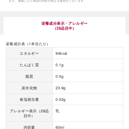
また、地域により商品の内容が異なる場合がございます。
栄養成分表示・アレルギー
（28品目中）
栄養成分表（1本当たり）
海外 Overseas shops
エネルギー
94kcal
Indonesia
Singapore
Malaysia
Hong Kong
たんぱく質
0.1g
UAE
Thailand
Vietnam
脂質
0.0g
炭水化物
23.9g
Iは八ヶ岳や末広がりを意味す
食塩相当量
0.02g
おやつ時」という意味を込
た。雄大な八ヶ岳山麓の自
アレルギー表示（28品
乳
まれる、こだわりのスイー
目中）
ださい。
内容量
60ml