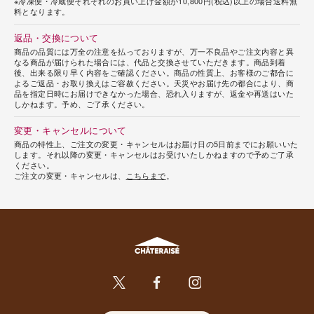
※冷凍便・冷蔵便それぞれのお買い上げ金額が10,800円(税込)以上の場合送料無
料となります。
返品・交換について
商品の品質には万全の注意を払っておりますが、万一不良品やご注文内容と異
なる商品が届けられた場合には、代品と交換させていただきます。商品到着
後、出来る限り早く内容をご確認ください。商品の性質上、お客様のご都合に
よるご返品・お取り換えはご容赦ください。天災やお届け先の都合により、商
品を指定日時にお届けできなかった場合、恐れ入りますが、返金や再送はいた
しかねます。予め、ご了承ください。
変更・キャンセルについて
商品の特性上、ご注文の変更・キャンセルはお届け日の5日前までにお願いいた
します。それ以降の変更・キャンセルはお受けいたしかねますので予めご了承
ください。
ご注文の変更・キャンセルは、
こちらまで
。