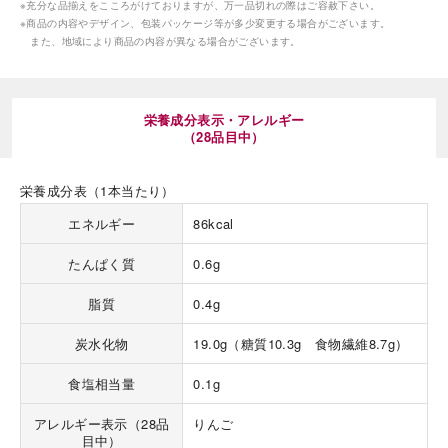
※充分な品揃えをこころがけておりますが、万一品切れの際はご容赦下さい。
※商品の内容やデザイン、包装パッケージ等が多少変更する場合がございます。
また、地域により商品の内容が異なる場合がございます。
栄養成分表示・アレルギー
（28品目中）
海外 Overseas shops
Indonesia
Singapore
栄養成分表（1本当たり）
Malaysia
Hong Kong
エネルギー
86kcal
UAE
Thailand
たんぱく質
0.6g
Vietnam
脂質
0.4g
Iは八ヶ岳や末広がりを意味す
炭水化物
19.0g（糖質10.3g 食物繊維8.7g）
おやつ時」という意味を込
た。雄大な八ヶ岳山麓の自
食塩相当量
0.1g
まれる、こだわりのスイー
ださい。
アレルギー表示（28品
りんご
目中）