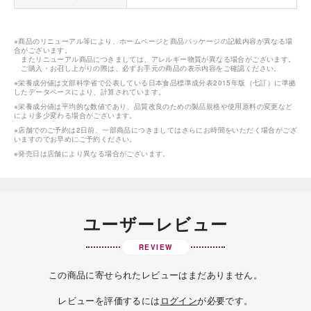
※商品のリニューアル等により、ホームページと商品パッケージの記載内容が異なる場
合がございます。
またリニューアル商品につきましては、アレルギー物質が異なる場合がございます。
ご購入・お召し上がりの際は、必ずお手元の商品の表示内容をご確認ください。
※栄養成分値は文部科学省で公表している日本食品標準成分表2015年版（七訂）に準拠
したデータベースにより、計算されています。
※栄養成分値は平均的な数値であり、品質改良のための製品規格や使用原料の変更など
により多少変わる場合がございます。
※店舗でのご予約は2日前、一部商品につきましてはさらにお時間をいただく場合がござ
いますのでお早めにご予約ください。
※発売日は店舗により異なる場合がございます。
ユーザーレビュー
REVIEW
この商品に寄せられたレビューはまだありません。
レビューを評価するには
ログイン
が必要です。