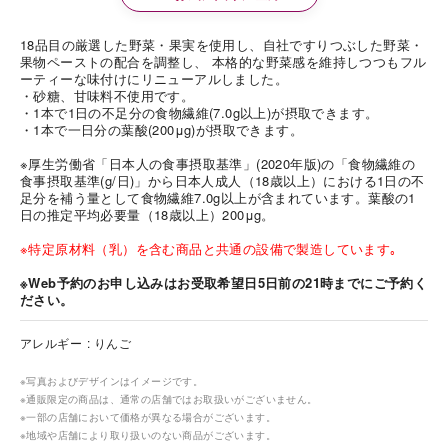
18品目の厳選した野菜・果実を使用し、自社ですりつぶした野菜・
果物ペーストの配合を調整し、 本格的な野菜感を維持しつつもフル
ーティーな味付けにリニューアルしました。
・砂糖、甘味料不使用です。
・1本で1日の不足分の食物繊維(7.0g以上)が摂取できます。
・1本で一日分の葉酸(200μg)が摂取できます。
※厚生労働省「日本人の食事摂取基準」(2020年版)の「食物繊維の
食事摂取基準(g/日)」から日本人成人（18歳以上）における1日の不
足分を補う量として食物繊維7.0g以上が含まれています。葉酸の1
日の推定平均必要量（18歳以上）200μg。
※特定原材料（乳）を含む商品と共通の設備で製造しています｡
※Web予約のお申し込みはお受取希望日5日前の21時までにご予約く
ださい。
アレルギー
りんご
※写真およびデザインはイメージです。
※通販限定の商品は、通常の店舗ではお取扱いがございません。
※一部の店舗において価格が異なる場合がございます。
※地域や店舗により取り扱いのない商品がございます。